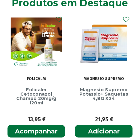
Produtos em Destaque
FOLICALM
MAGNESIO SUPREMO
Folicalm
Magnesio Supremo
Cetoconazol
Potassio+ Saquetas
Champô 20mg/g
4,8G X24
120ml
13,95
€
21,95
€
Acompanhar
Adicionar