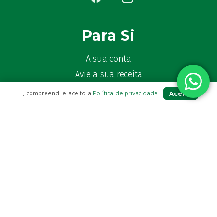
Para Si
A sua conta
Avie a sua receita
Os seus favoritos
Aceito
Li, compreendi e aceito a
Política de privacidade
Farmácia de serviço
Newsletter
Perguntas Frequentes
Blog
Contactos
(+351) 296 282 037
Chamada para a rede fixa nacional