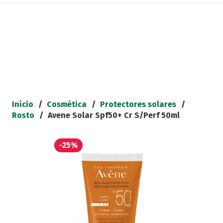
Início
/
Cosmética
/
Protectores solares
/
Rosto
/
Avene Solar Spf50+ Cr S/Perf 50ml
-25%