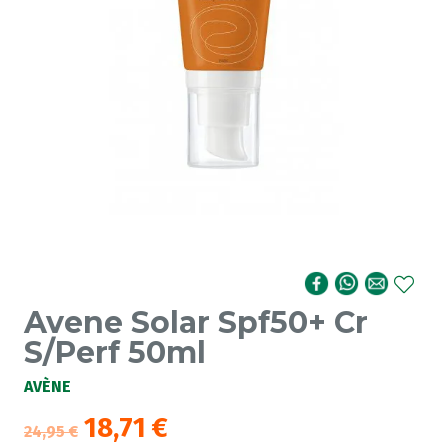
Avene Solar Spf50+ Cr
S/Perf 50ml
AVÈNE
18,71
€
24,95
€