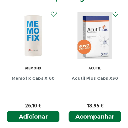
MEMOFIX
ACUTIL
Memofix Caps X 60
Acutil Plus Caps X30
26,10
€
18,95
€
Adicionar
Acompanhar