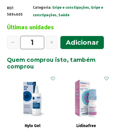
Categoria:
Gripe e constipações
,
Gripe e
REF:
5894605
constipações
,
Saúde
Últimas unidades
Quantidade
−
+
Adicionar
de
Ben-
Quem comprou isto, também
U-
comprou
Gripe
4mg
+
500mg
Blister
16
Cápsulas
Hylo Gel
Lidinafree