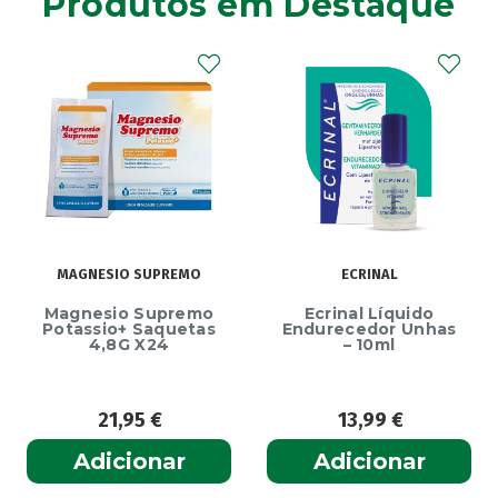
Produtos em Destaque
MAGNESIO SUPREMO
ECRINAL
Magnesio Supremo
Ecrinal Líquido
Potassio+ Saquetas
Endurecedor Unhas
4,8G X24
– 10ml
21,95
€
13,99
€
Adicionar
Adicionar