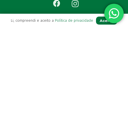
Aceito
Li, compreendi e aceito a
Política de privacidade
Para Si
A sua conta
Avie a sua receita
Os seus favoritos
Farmácia de serviço
Newsletter
Perguntas Frequentes
Blog
Contactos
(+351) 296 282 037