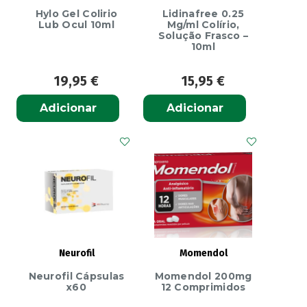
Hylo Gel Colirio
Lidinafree 0.25
Lub Ocul 10ml
Mg/ml Colírio,
Solução Frasco –
10ml
19,95
€
15,95
€
Adicionar
Adicionar
Neurofil
Momendol
Neurofil Cápsulas
Momendol 200mg
x60
12 Comprimidos