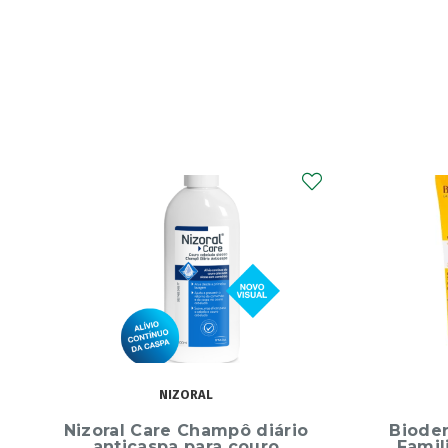
BIODERMA
Bioderma Photoderm Pack
Biod
Familiar SPF50+ Proteção