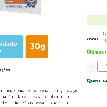
Ca
REF:
7116582
Ad
Últimas 
Quantidad
−
de
ações
Bepanthen
Quem c
Tattoo
Pomada
ensivo, para proteção e rápida regeneração
30g
 A sua fórmula com dexpantenol cria uma
el de hidratação necessário para ajudar a