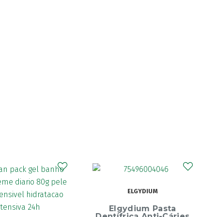
CURAPROX
ELGYDIUM
Curaprox Surgical
Escova Dentes Mega
ydium Pasta
Soft
rica Anti-Cáries