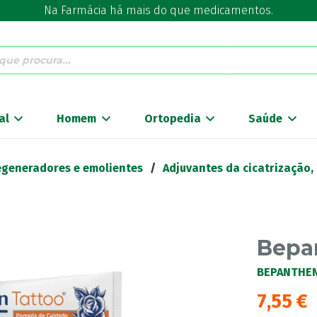
Na Farmácia há mais do que medicamentos.
al
Homem
Ortopedia
Saúde
regeneradores e emolientes
/
Adjuvantes da cicatrização,
Bepa
BEPANTHE
7,55
€