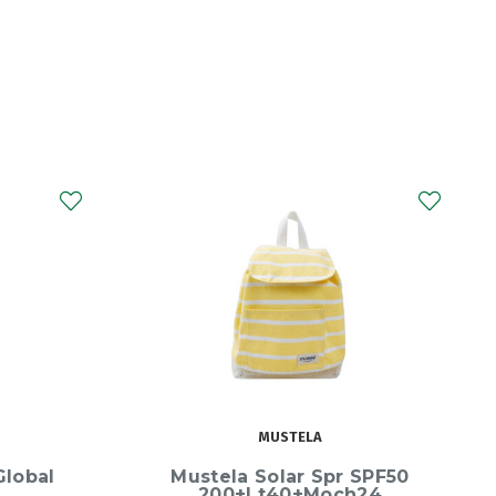
AVÈNE
SPF50
Avene Xeracalm Nutri Lt
24
Hidr400ml+Of200