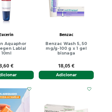
Eucerin
Benzac
in Aquaphor
Benzac Wash 5, 50
egen Labial
mg/g-100 g x 1 gel
10ml
bisnaga
8,60
€
18,05
€
dicionar
Adicionar