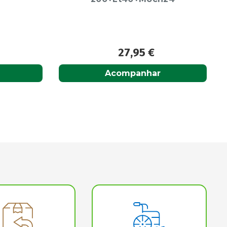
26,95
€
Acompanhar