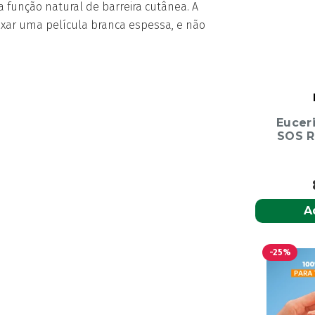
 a função natural de barreira cutânea. A
ar uma película branca espessa, e não
Eucer
SOS R
A
-25%