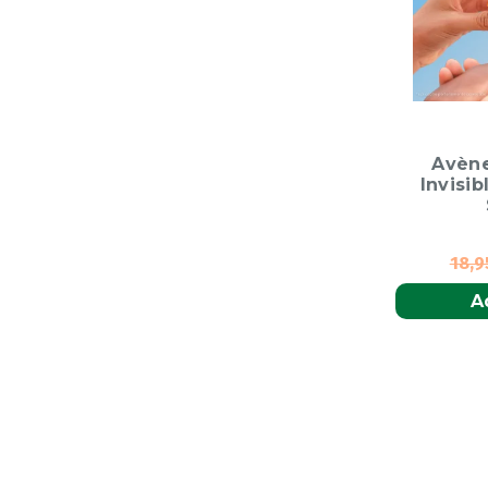
Avène
Invisib
18,
A