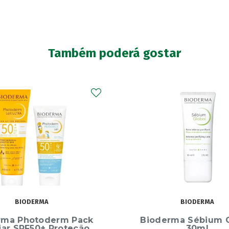
Também poderá gostar
BIODERMA
MUSTELA
erma Sébium Global
Mustela Solar Spr 
30ml
200+Lt40+Moch