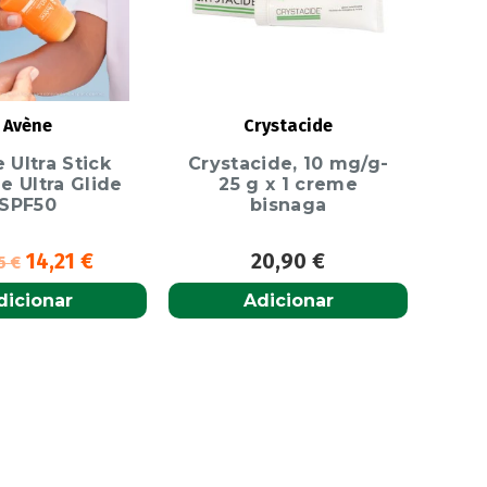
Avène
Crystacide
 Ultra Stick
Crystacide, 10 mg/g-
le Ultra Glide
25 g x 1 creme
SPF50
bisnaga
14,21
€
20,90
€
95
€
dicionar
Adicionar