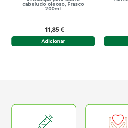
Completa
34,95
€
Adicionar