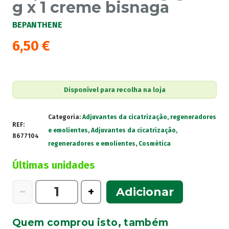
g x 1 creme bisnaga
BEPANTHENE
6,50
€
Disponível para recolha na loja
Categoria:
Adjuvantes da cicatrização, regeneradores
REF:
e emolientes
,
Adjuvantes da cicatrização,
8677104
regeneradores e emolientes
,
Cosmética
Últimas unidades
Quantidade
−
+
Adicionar
de
Bepanthene,
Quem comprou isto, também
50