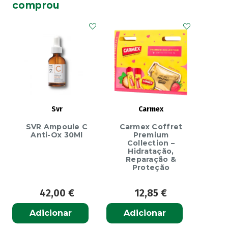
comprou
mg/g-
30
g
x
1
creme
bisnaga
Svr
Carmex
SVR Ampoule C
Carmex Coffret
Anti-Ox 30Ml
Premium
Collection –
Hidratação,
Reparação &
Proteção
42,00
€
12,85
€
Adicionar
Adicionar