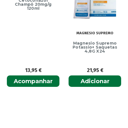
Cetoconazol
Champô 20mg/g
120ml
MAGNESIO SUPREMO
Magnesio Supremo
Potassio+ Saquetas
4,8G X24
13,95
€
21,95
€
Acompanhar
Adicionar