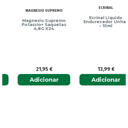
ECRINAL
MAGNESIO SUPREMO
Ecrinal Líquido
Magnesio Supremo
Endurecedor Unhas
Potassio+ Saquetas
– 10ml
4,8G X24
21,95
€
13,99
€
Adicionar
Adicionar