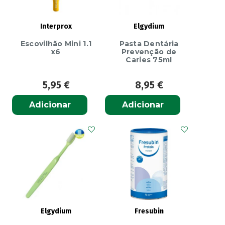
Interprox
Elgydium
Escovilhão Mini 1.1
Pasta Dentária
x6
Prevenção de
Caries 75ml
5,95
€
8,95
€
Adicionar
Adicionar
Elgydium
Fresubin