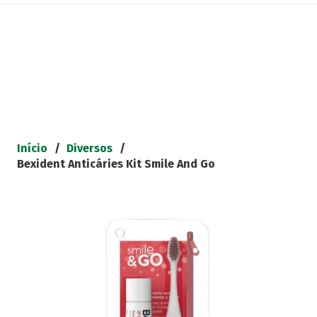
Início
/
Diversos
/
Bexident Anticáries Kit Smile And Go