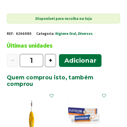
Disponível para recolha na loja
REF:
6266080
Categoria:
Higiene Oral
,
Diversos
Últimas unidades
Quantidade
−
+
Adicionar
de
Bexident
Quem comprou isto, também
Anticáries
comprou
Kit
Smile
And
Go