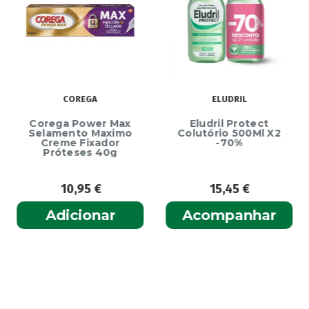
COREGA
ELUDRIL
Corega Power Max
Eludril Protect
Selamento Maximo
Colutório 500Ml X2
Creme Fixador
-70%
Próteses 40g
10,95
€
15,45
€
Adicionar
Acompanhar