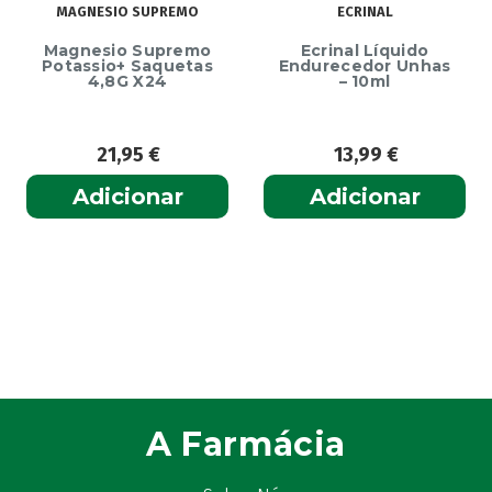
MAGNESIO SUPREMO
ECRINAL
Magnesio Supremo
Ecrinal Líquido
Potassio+ Saquetas
Endurecedor Unhas
4,8G X24
– 10ml
21,95
€
13,99
€
Adicionar
Adicionar
A Farmácia