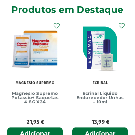
Produtos em Destaque
MAGNESIO SUPREMO
ECRINAL
Magnesio Supremo
Ecrinal Líquido
Potassio+ Saquetas
Endurecedor Unhas
4,8G X24
– 10ml
21,95
€
13,99
€
Adicionar
Adicionar