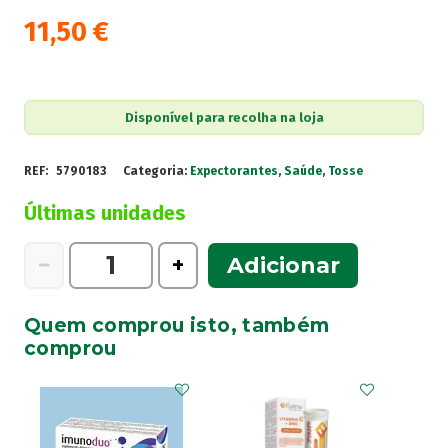
11,50
€
Disponível para recolha na loja
REF:
5790183
Categoria:
Expectorantes
,
Saúde
,
Tosse
Últimas unidades
Quantidade
−
+
Adicionar
de
Bisolvon
Quem comprou isto, também
Linctus
comprou
Adulto,
1,6
mg/mL-
200mL