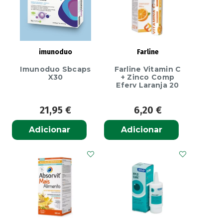
x
1
xarope
mL
imunoduo
Farline
Imunoduo Sbcaps
Farline Vitamin C
X30
+ Zinco Comp
Eferv Laranja 20
21,95
€
6,20
€
Adicionar
Adicionar