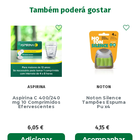
Também poderá gostar
ASPIRINA
NOTON
Aspirina C 400/240
Noton Silence
mg 10 Comprimidos
Tampões Espuma
Efervescentes
Pu x4
6,05
€
4,15
€
Adicionar
Acompanhar