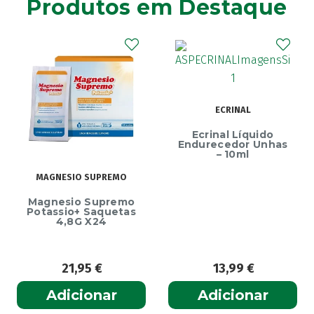
Produtos em Destaque
ECRINAL
Ecrinal Líquido
Endurecedor Unhas
– 10ml
MAGNESIO SUPREMO
Magnesio Supremo
Potassio+ Saquetas
4,8G X24
21,95
€
13,99
€
Adicionar
Adicionar