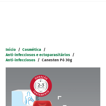
Início
/
Cosmética
/
Anti-infecciosos e ectoparasitários
/
Anti-infecciosos
/
Canesten Pó 30g