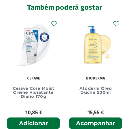
Também poderá gostar
CERAVE
BIODERMA
Cerave Core Moist
Atoderm Óleo
Creme Hidratante
Duche 500ml
Diário 170g
10,85
€
15,55
€
Adicionar
Acompanhar