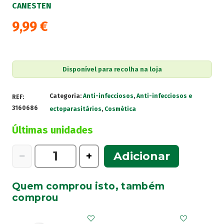
CANESTEN
9,99
€
Disponível para recolha na loja
Categoria:
Anti-infecciosos
,
Anti-infecciosos e
REF:
3160686
ectoparasitários
,
Cosmética
Últimas unidades
Quantidade
−
+
Adicionar
de
Canesten
Quem comprou isto, também
Pó
comprou
30g