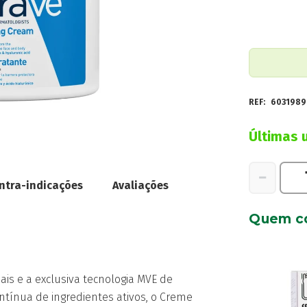
REF:
6031989
Últimas 
Quantidad
−
ntra-indicações
Avaliações
de
Cerave
Quem c
Core
Moist
Creme
Hidratante
is e a exclusiva tecnologia MVE de
Diário
ntínua de ingredientes ativos, o Creme