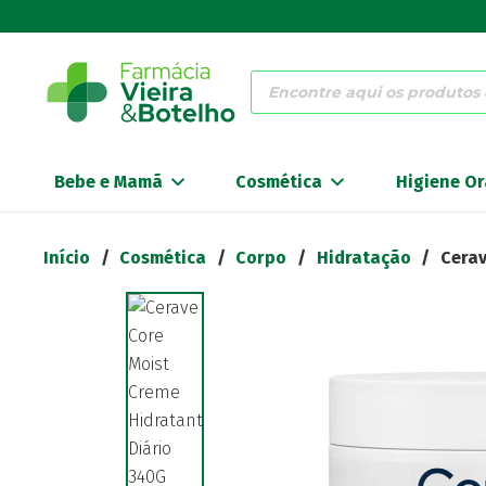
Products
search
Bebe e Mamã
Cosmética
Higiene Or
Início
/
Cosmética
/
Corpo
/
Hidratação
/
Cerav