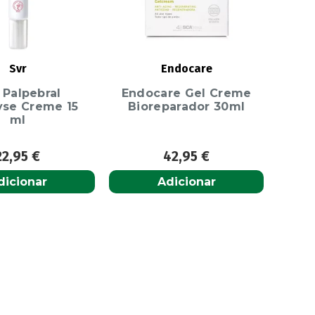
Svr
Endocare
 Palpebral
Endocare Gel Creme
yse Creme 15
Bioreparador 30ml
ml
22,95
€
42,95
€
dicionar
Adicionar