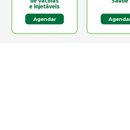
de vacinas
Saúde
e injetáveis
Agendar
Agenda