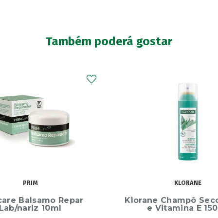
Também poderá gostar
KLORANE
ALVITA
e Champô Seco Ortiga
Alvita Oleo Amendoa 
Vitamina E 150ml