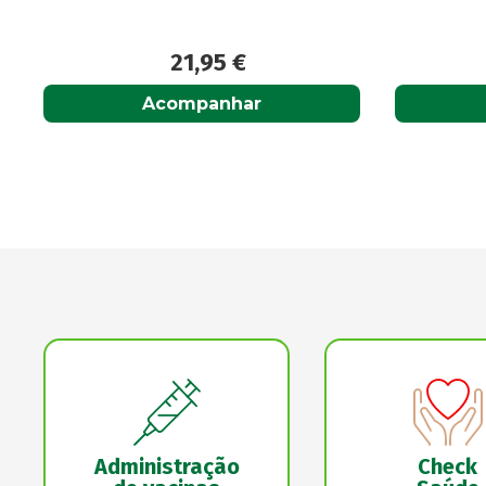
5,95
€
Adicionar
Administração
Check