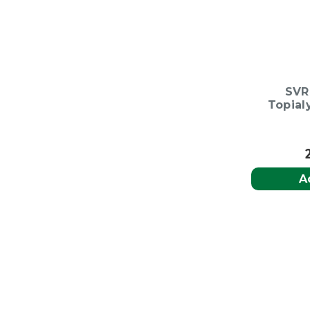
SVR
Topial
A