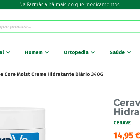
Na Farmácia há mais do que medicamentos.
al
Homem
Ortopedia
Saúde
e Core Moist Creme Hidratante Diário 340G
Cera
Hidra
CERAVE
14,95