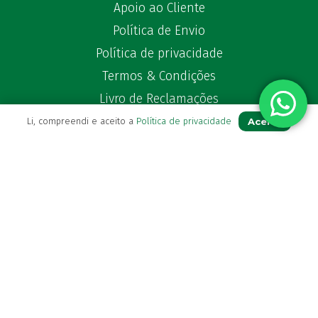
Apoio ao Cliente
Política de Envio
Política de privacidade
Termos & Condições
Livro de Reclamações
Aceito
Li, compreendi e aceito a
Política de privacidade
Para Si
A sua conta
Avie a sua receita
Os seus favoritos
Farmácia de serviço
Newsletter