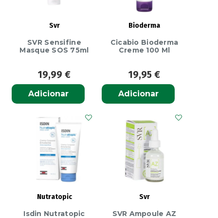
Svr
Bioderma
SVR Sensifine
Cicabio Bioderma
Masque SOS 75ml
Creme 100 Ml
19,99
€
19,95
€
Adicionar
Adicionar
Nutratopic
Svr
Isdin Nutratopic
SVR Ampoule AZ