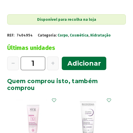
Disponível para recolha na loja
REF:
7404954
Categoria:
Corpo
,
Cosmética
,
Hidratação
Últimas unidades
Quantidade
−
+
Adicionar
de
CeraVe
Quem comprou isto, também
Loção
comprou
Hidratante
Intensiva
473Ml