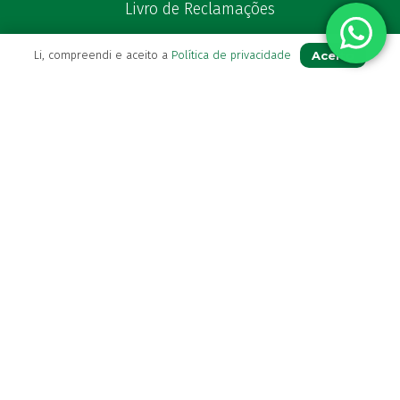
Livro de Reclamações
Aceito
Li, compreendi e aceito a
Política de privacidade
Para Si
A sua conta
Avie a sua receita
Os seus favoritos
Farmácia de serviço
Newsletter
Perguntas Frequentes
Blog