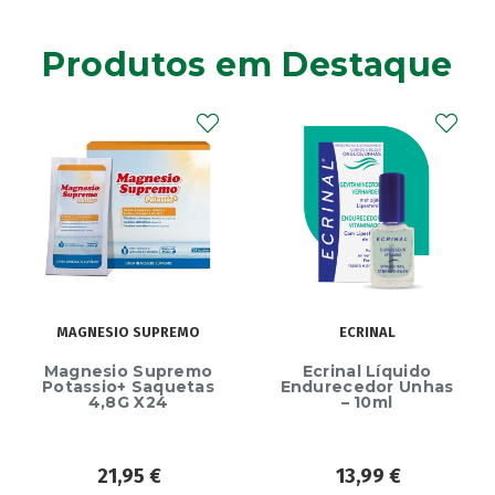
Produtos em Destaque
MAGNESIO SUPREMO
ECRINAL
Magnesio Supremo
Ecrinal Líquido
Potassio+ Saquetas
Endurecedor Unhas
4,8G X24
– 10ml
21,95
€
13,99
€