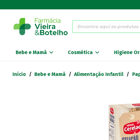
Products
search
Bebe e Mamã
Cosmética
Higiene Or
Início
/
Bebe e Mamã
/
Alimentação Infantil
/
Pap