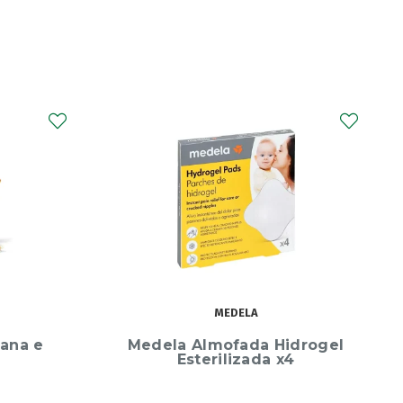
CHICCO
drogel
Chicco Clip de Chupeta com
4
Corrente Rosa