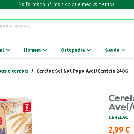
Na Farmácia há mais do que medicamentos.
al
Homem
Ortopedia
Saúde
as e cereais
/
Cerelac Sel Nat Papa Avei/Centeio 240G
Cerel
Avei
CERELAC
2,99
€