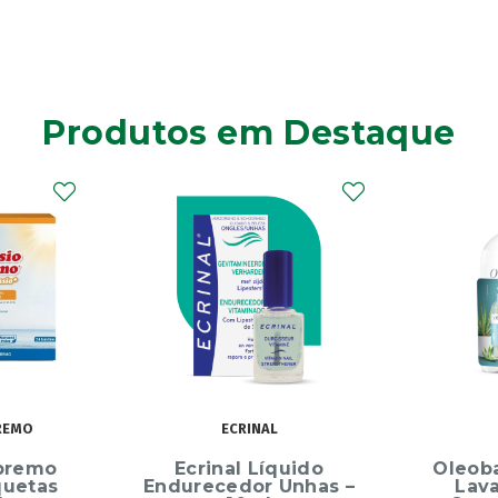
Produtos em Destaque
OLEOBAN
uido
Oleoban Pack Creme
Elg
Unhas –
Lavante 450ml +
Dentíf