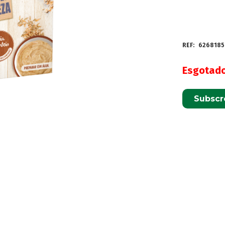
REF:
6268185
Esgotad
Subscr