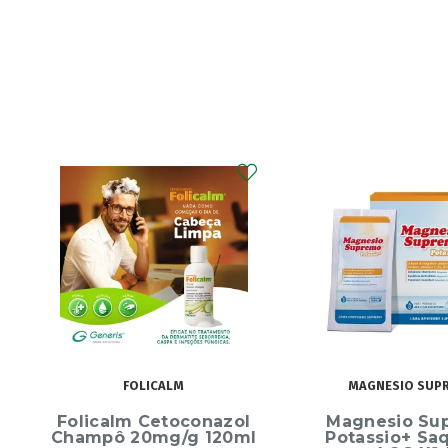
MAGNESIO SUPREMO
ECRINAL
Magnesio Supremo
Ecrinal Líq
Potassio+ Saquetas
Endurecedor 