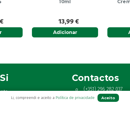
Creme Diário 80G
75m
9
€
12,50
€
r
Adicionar
Si
Contactos
(+351) 296 282 037
onta
Chamada para a rede fix
Aceito
Li, compreendi e aceito a
Política de privacidade
ua receita
(+351) 964 804 190
favoritos
Chamada para a rede mó
 de serviço
loja@farmaciavb.pt
ter