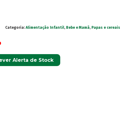
Categoria:
Alimentação Infantil
,
Bebe e Mamã
,
Papas e cereais
o
ever Alerta de Stock