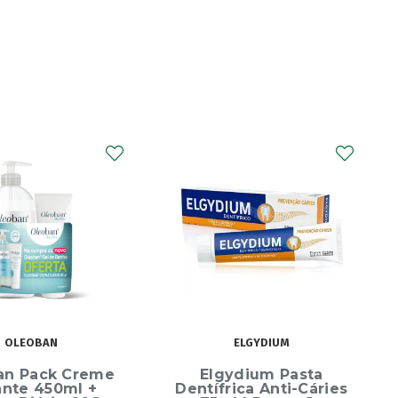
ELGYDIUM
CURAPROX
ydium Pasta
Curaprox Surgical
rica Anti-Cáries
Escova Dentes Mega