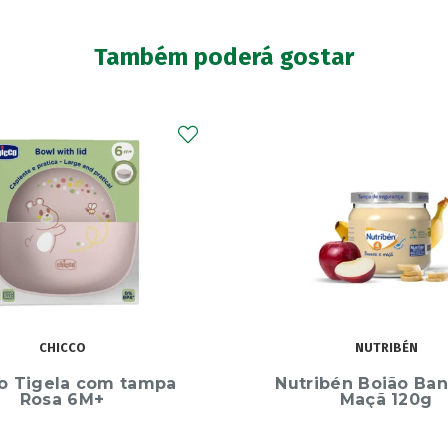
Também poderá gostar
NUTRIBÉN
MEDELA
bén Boião Banana e
Medela Almofada Hi
Maçã 120g
Esterilizada x