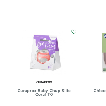
CHICCO
Chicco Tigela com tampa
Nutri
Rosa 6M+