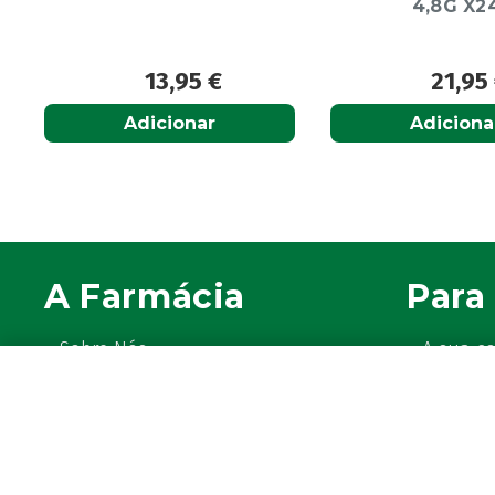
4,8G X24
10ml
21,95
€
13,9
Adicionar
Adiciona
A Farmácia
Para 
Sobre Nós
A sua c
Apoio ao Cliente
Avie a s
Política de Envio
Os seus 
Política de privacidade
Farmácia
Termos & Condições
Newslet