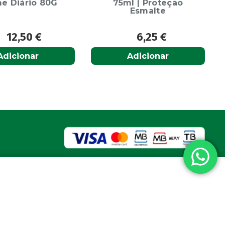
l | Proteção
Soft
Esmalte
6,25
€
6,65
€
Adicionar
Adicionar
a nacional
vel nacional