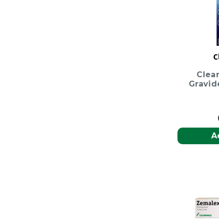
C
Clea
Gravid
A