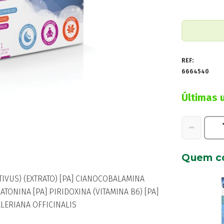
REF:
6664540
Últimas 
Quantidad
−
de
Climacare
Quem c
Sono
Tranq
IVUS) (EXTRATO) [PA] CIANOCOBALAMINA
Caps
LATONINA [PA] PIRIDOXINA (VITAMINA B6) [PA]
x30
ALERIANA OFFICINALIS