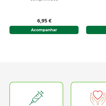
11,75
€
Adicionar