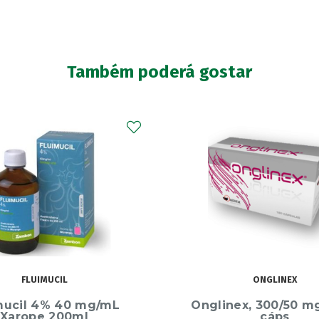
Também poderá gostar
ONGLINEX
FARLINE
nex, 300/50 mg x 180
Farline Melatonina G
cáps