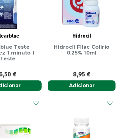
learblue
Hidrocil
rblue Teste
Hidrocil Filac Colírio
ez 1 minuto 1
0,25% 10ml
Teste
6,50
€
8,95
€
dicionar
Adicionar