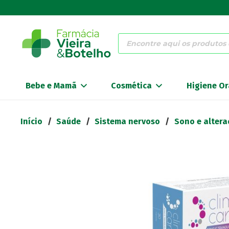
Products
search
Bebe e Mamã
Cosmética
Higiene Or
Início
/
Saúde
/
Sistema nervoso
/
Sono e alter