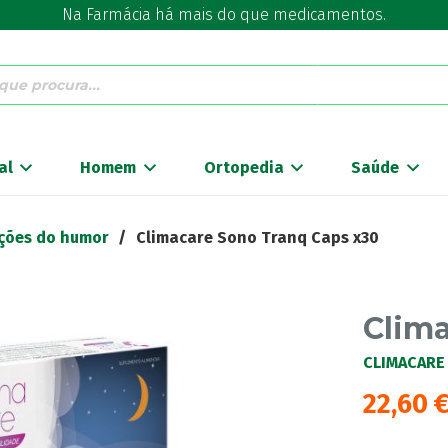
Na Farmácia há mais do que medicamentos.
al
Homem
Ortopedia
Saúde
ações do humor
/
Climacare Sono Tranq Caps x30
Clim
CLIMACARE
22,60