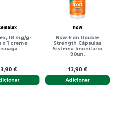
Zemalex
now
ex, 18 mg/g-
Now Iron Double
g x 1 creme
Strength Cápsulas
bisnaga
Sistema Imunitário
90un.
13,90
€
13,90
€
dicionar
Adicionar