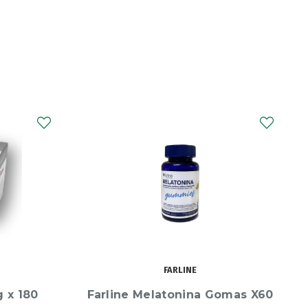
BI-ORALSUERO
omas X60
Bi-Oralsuero Neutro Sol Or
330Ml X2