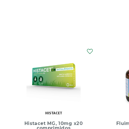
FLUIMUCIL
Fluimucil 4% 40 mg/mL
Ongli
Xarope 200ml