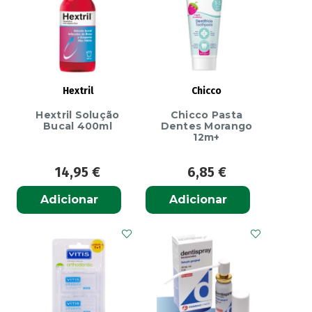
Fixação
e
Conforto
70g
Hextril
Chicco
Hextril Solução
Chicco Pasta
Bucal 400ml
Dentes Morango
12m+
14,95
€
6,85
€
Adicionar
Adicionar