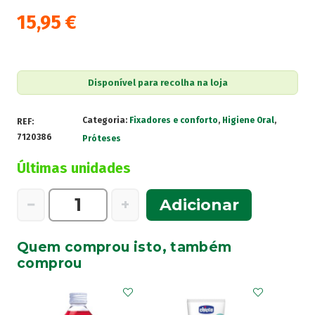
15,95
€
Disponível para recolha na loja
Categoria:
Fixadores e conforto
,
Higiene Oral
,
REF:
7120386
Próteses
Últimas unidades
Quantidade
−
+
Adicionar
de
Corega
Quem comprou isto, também
Power
comprou
Max
Creme
de