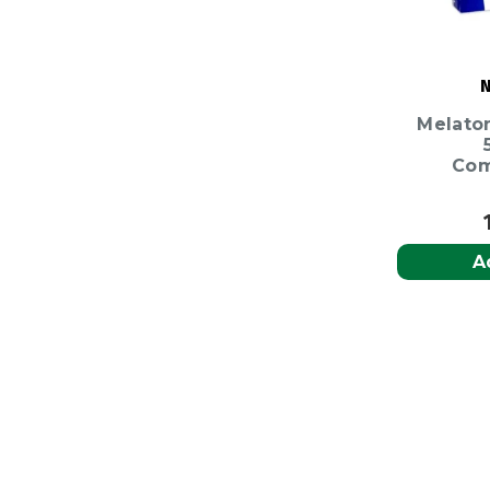
Melato
Com
A