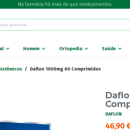
Na Farmácia há mais do que medicamentos.
al
Homem
Ortopedia
Saúde
sistémicos
/
Daflon 1000mg 60 Comprimidos
Dafl
Comp
DAFLON
46,90