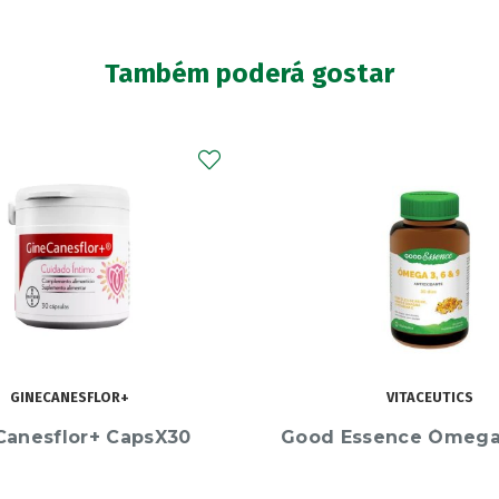
Também poderá gostar
VITACEUTICS
CONFIDENCE
sence Ómega 3, 6 e 9
Confidence Cápsul