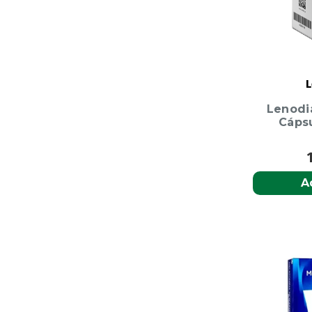
L
Lenodi
Cáps
A