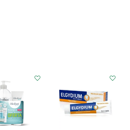
CURAPROX
Curaprox Surgical
Escova Dentes Mega
Soft