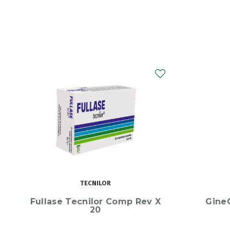
GINECANESFLOR+
GineCanesflor+ CapsX30
Good Es