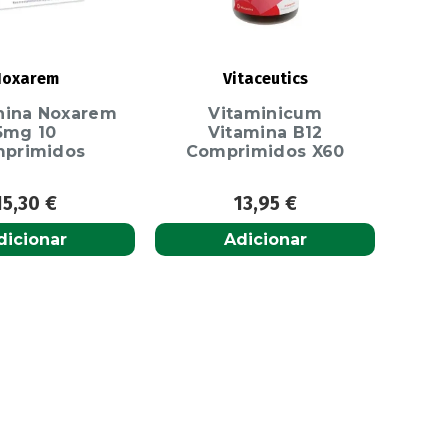
Noxarem
Vitaceutics
nina Noxarem
Vitaminicum
5mg 10
Vitamina B12
primidos
Comprimidos X60
15,30
€
13,95
€
dicionar
Adicionar