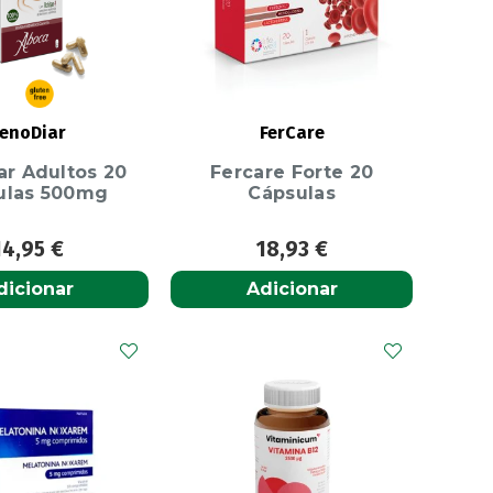
enoDiar
FerCare
ar Adultos 20
Fercare Forte 20
ulas 500mg
Cápsulas
14,95
€
18,93
€
dicionar
Adicionar