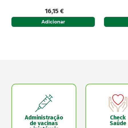
23,30
€
Adicionar
Administração
Check
de vacinas
Saúde