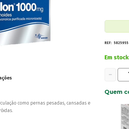
REF:
5825955
Em stock
Quantidad
−
ações
de
Daflon
Quem c
1000mg
60
irculação como pernas pesadas, cansadas e
Comprimid
óidas.