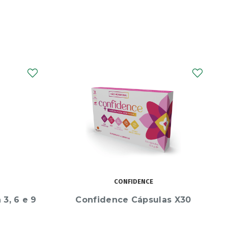
NOTON
as X30
Noton Aqua Kids Tampao
Silicone X2