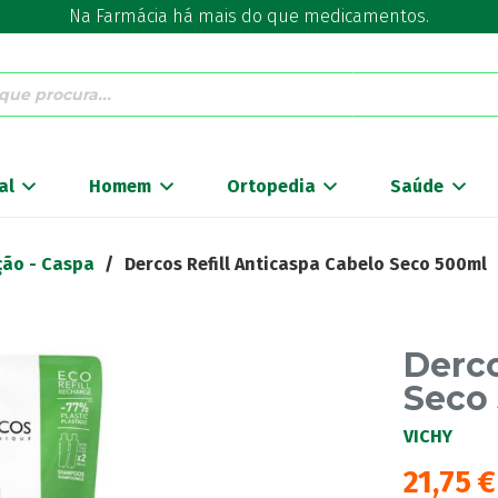
Na Farmácia há mais do que medicamentos.
al
Homem
Ortopedia
Saúde
ção - Caspa
/
Dercos Refill Anticaspa Cabelo Seco 500ml
Derco
Seco
VICHY
21,75
€