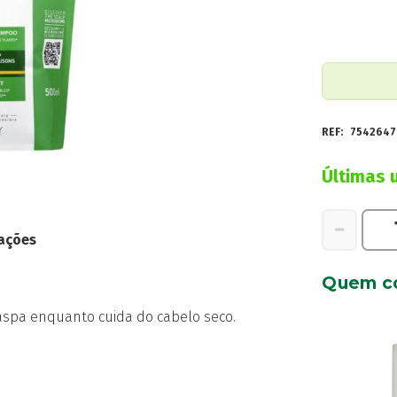
REF:
7542647
Últimas 
Quantidad
−
ações
de
Dercos
Quem c
Refill
Anticaspa
aspa enquanto cuida do cabelo seco.
Cabelo
Seco
500ml