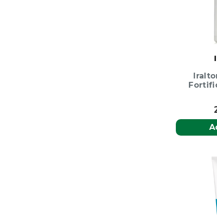
Iral
Fortif
A