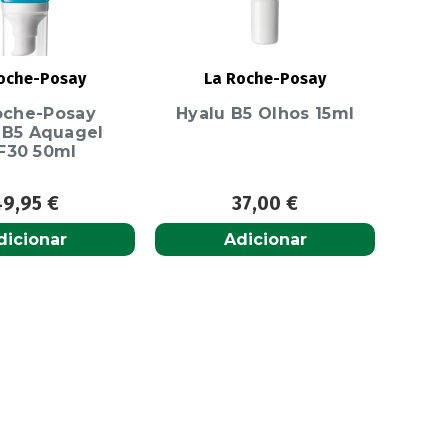
oche-Posay
La Roche-Posay
oche-Posay
Hyalu B5 Olhos 15ml
 B5 Aquagel
F30 50ml
49,95
€
37,00
€
dicionar
Adicionar