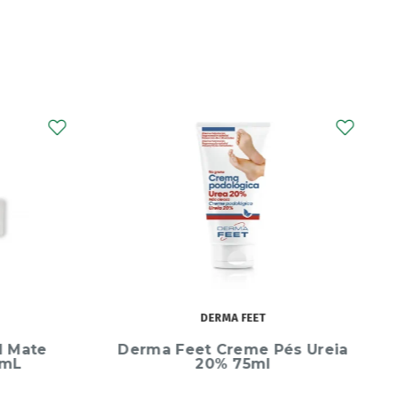
DERMA FEET
l Mate
Derma Feet Creme Pés Ureia
0mL
20% 75ml