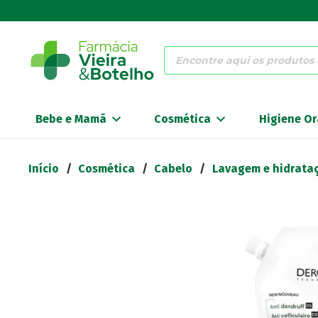
Products
search
Bebe e Mamã
Cosmética
Higiene Or
Início
/
Cosmética
/
Cabelo
/
Lavagem e hidrata