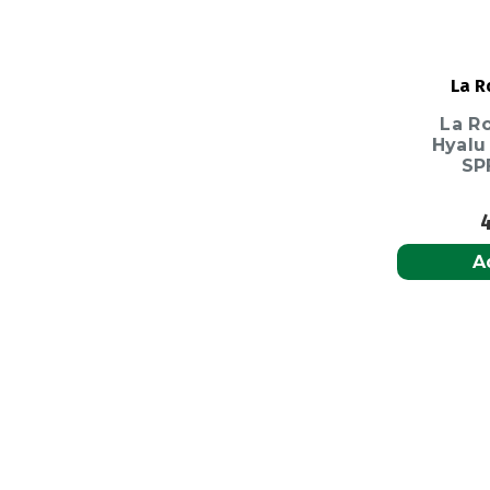
La R
La R
Hyalu
SP
A