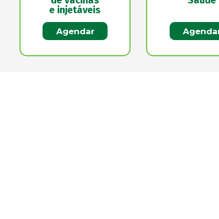
de vacinas
Saúde
e injetáveis
Agendar
Agenda