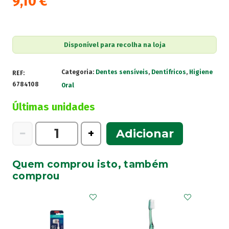
9,10
€
Disponível para recolha na loja
Categoria:
Dentes sensíveis
,
Dentífricos
,
Higiene
REF:
6784108
Oral
Últimas unidades
Quantidade
−
+
Adicionar
de
Elgydium
Quem comprou isto, também
Gel
comprou
Dentes
Sensíveis
75ml