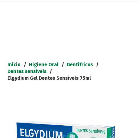
Início
/
Higiene Oral
/
Dentífricos
/
Dentes sensíveis
/
Elgydium Gel Dentes Sensíveis 75ml