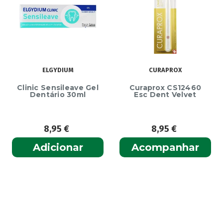
ELGYDIUM
CURAPROX
Clinic Sensileave Gel
Curaprox CS12460
Dentário 30ml
Esc Dent Velvet
8,95
€
8,95
€
Adicionar
Acompanhar