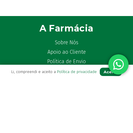
A Farmácia
Sobre Nós
Apoio ao Cliente
Política de Envio
Política de privacidade
Aceito
Li, compreendi e aceito a
Política de privacidade
Termos & Condições
Livro de Reclamações
Para Si