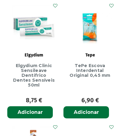
500ml
Elgydium
Tepe
Elgydium Clinic
TePe Escova
Sensileave
Interdental
Dentífrico
Original 0,45 mm
Dentes Sensíveis
50ml
8,75
€
6,90
€
Adicionar
Adicionar