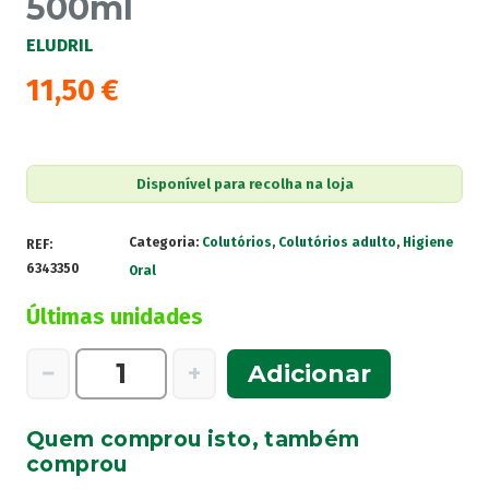
500ml
ELUDRIL
11,50
€
Disponível para recolha na loja
Categoria:
Colutórios
,
Colutórios adulto
,
Higiene
REF:
6343350
Oral
Últimas unidades
Quantidade
−
+
Adicionar
de
Eludril
Quem comprou isto, também
Intense
comprou
Colutório