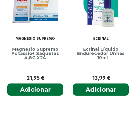
MAGNESIO SUPREMO
ECRINAL
Magnesio Supremo
Ecrinal Líquido
Potassio+ Saquetas
Endurecedor Unhas
4,8G X24
– 10ml
21,95
€
13,99
€
Adicionar
Adicionar