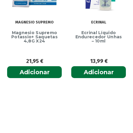
MAGNESIO SUPREMO
ECRINAL
Magnesio Supremo
Ecrinal Líquido
Potassio+ Saquetas
Endurecedor Unhas
4,8G X24
– 10ml
21,95
€
13,99
€
Adicionar
Adicionar