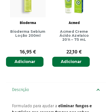
Bioderma
Acmed
Bioderma Sebium
Acmed Creme
Loção 200ml
Ácido Azelaico
20% – 75 mL
16,95
€
22,10
€
Adicionar
Adicionar
Descrição
Formulado para ajudar a
eliminar fungos e