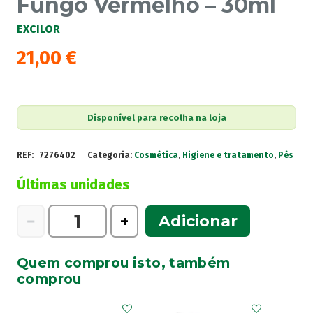
Fungo Vermelho – 30ml
EXCILOR
21,00
€
Disponível para recolha na loja
REF:
7276402
Categoria:
Cosmética
,
Higiene e tratamento
,
Pés
Últimas unidades
Quantidade
−
+
Adicionar
de
Excilor
Quem comprou isto, também
Forte
comprou
Color
Verniz