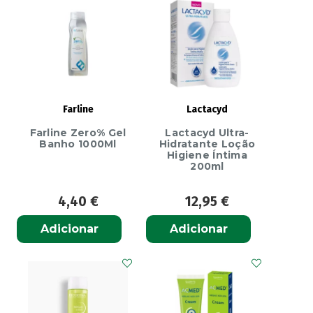
Fungo
Vermelho
-
30ml
Farline
Lactacyd
Farline Zero% Gel
Lactacyd Ultra-
Banho 1000Ml
Hidratante Loção
Higiene Íntima
200ml
4,40
€
12,95
€
Adicionar
Adicionar