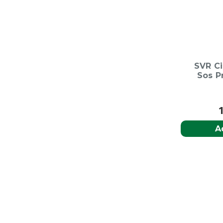
SVR Ci
Sos P
A