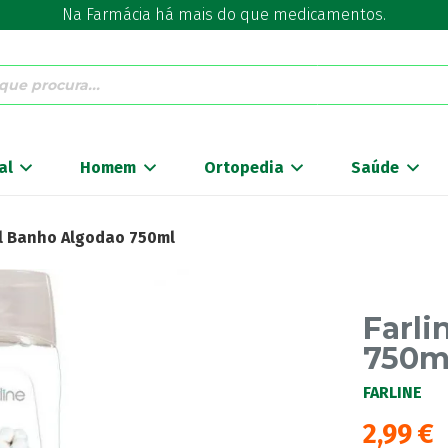
Na Farmácia há mais do que medicamentos.
al
Homem
Ortopedia
Saúde
el Banho Algodao 750ml
Farli
750m
FARLINE
2,99
€