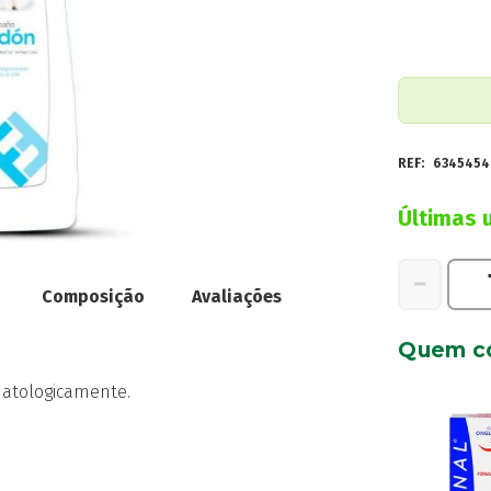
REF:
6345454
Últimas 
Quantidad
−
Composição
Avaliações
de
Farline
Quem c
Gel
Banho
matologicamente.
Algodao
750ml