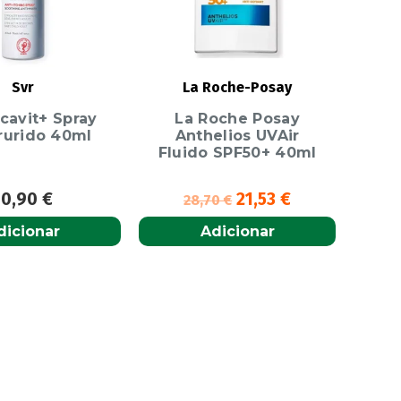
Svr
La Roche-Posay
cavit+ Spray
La Roche Posay
rurido 40ml
Anthelios UVAir
Fluido SPF50+ 40ml
10,90
€
21,53
€
28,70
€
dicionar
Adicionar