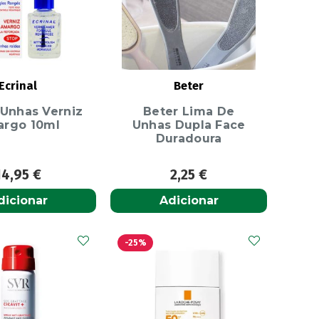
Ecrinal
Beter
 Unhas Verniz
Beter Lima De
rgo 10ml
Unhas Dupla Face
Duradoura
14,95
€
2,25
€
dicionar
Adicionar
-25%