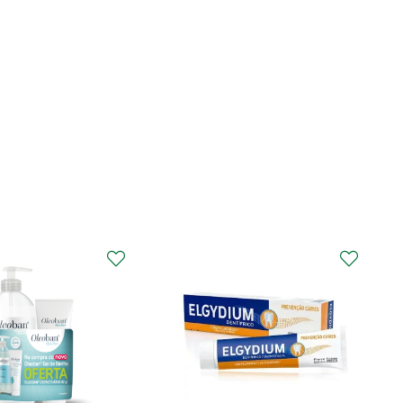
CURAPROX
Curaprox Surgical
Escova Dentes Mega
Soft