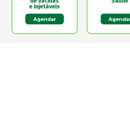
de vacinas
Saúde
e injetáveis
Agendar
Agenda