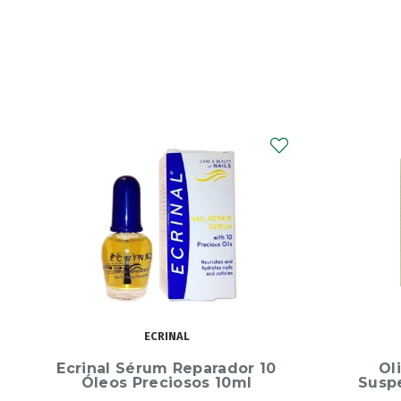
OLIDERMIL
Olidermil 500 mg/g
Lrposa
Suspensão cutânea 150g