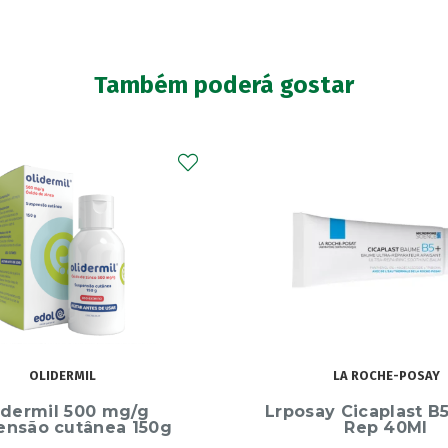
Também poderá gostar
LA ROCHE-POSAY
FARLINE
y Cicaplast B5+ Ultra
Farline Gel Banho
Rep 40Ml
Papaia 750Ml