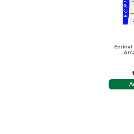
Ecrinal
Ama
A