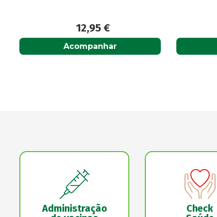
13,95
€
Adicionar
Administração
Check