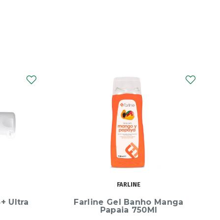
AVÈNE
 Manga
Avene Xeracalm Nutri Lt
Hidr400ml+Of200