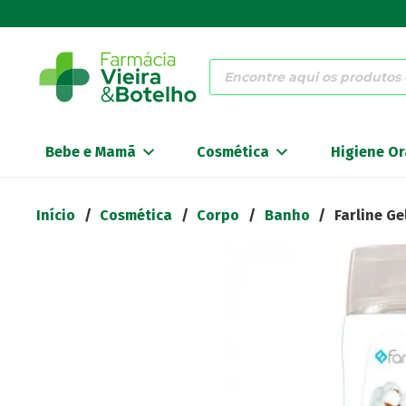
Products
search
Bebe e Mamã
Cosmética
Higiene Or
Início
/
Cosmética
/
Corpo
/
Banho
/
Farline G