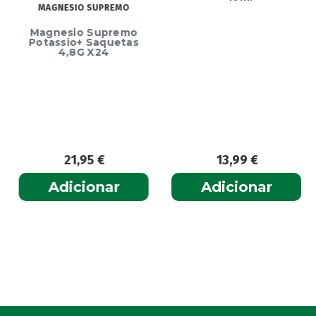
MAGNESIO SUPREMO
Magnesio Supremo
Potassio+ Saquetas
4,8G X24
ECRINAL
Ecrinal Líquido
Endurecedor Unhas
– 10ml
21,95
€
13,99
€
Adicionar
Adicionar