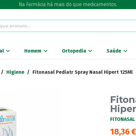
Na Farmácia há mais do que medicamentos.
al
Homem
Ortopedia
Saúde
/
Higiene
/
Fitonasal Pediatr Spray Nasal Hipert 125Ml
Fiton
Hiper
FITONASAL
18,36