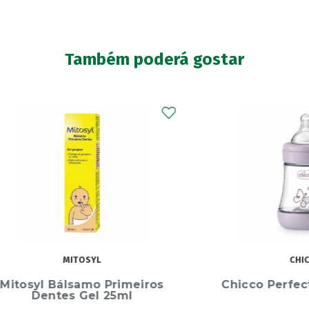
Também poderá gostar
MITOSYL
CHICCO
yl Bálsamo Primeiros
Chicco Perfect5 150
entes Gel 25ml