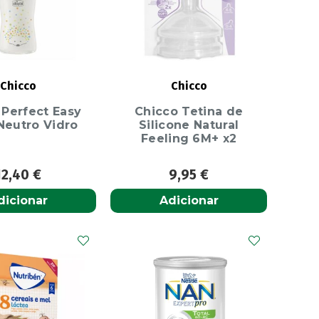
Chicco
Chicco
 Perfect Easy
Chicco Tetina de
Neutro Vidro
Silicone Natural
Feeling 6M+ x2
12,40
€
9,95
€
dicionar
Adicionar