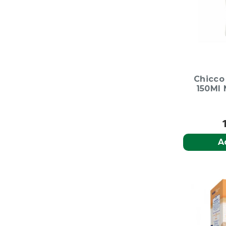
Chicco
150Ml 
A