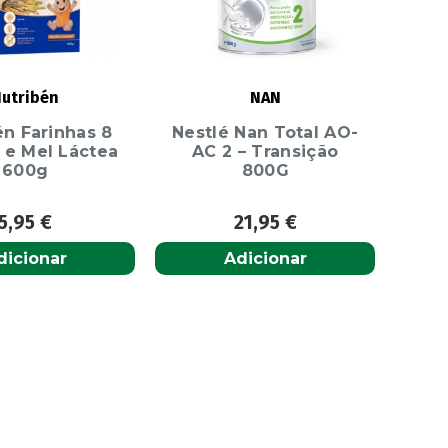
utribén
NAN
én Farinhas 8
Nestlé Nan Total AO-
 e Mel Láctea
AC 2 – Transição
600g
800G
5,95
€
21,95
€
dicionar
Adicionar