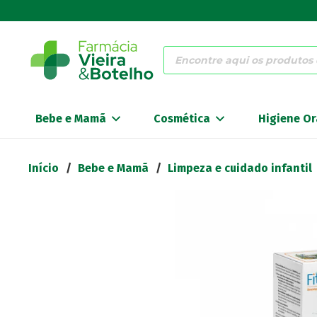
Products
search
Bebe e Mamã
Cosmética
Higiene Or
Início
/
Bebe e Mamã
/
Limpeza e cuidado infantil