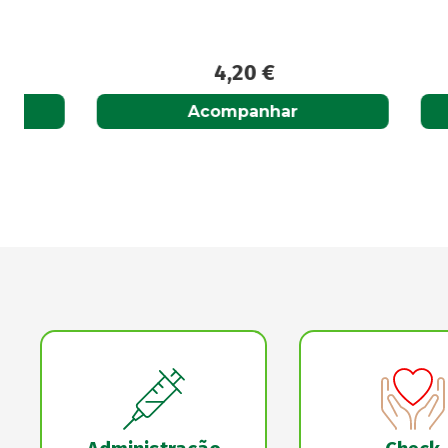
4,20
€
Acompanhar