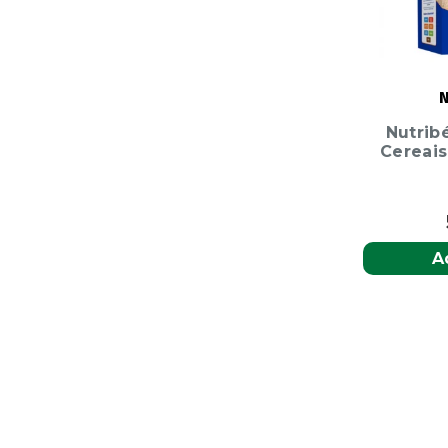
N
Nutrib
Cereais
A