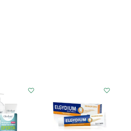
CURAPROX
Curaprox Surgical
Escova Dentes Mega
Soft