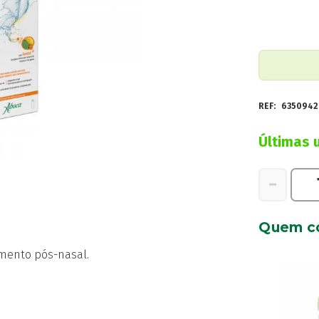
REF:
6350942
Últimas 
Quantidad
−
de
Fitonasal
Quem c
Pediatr
Spray
imento pós-nasal.
Nasal
Hipert
125Ml