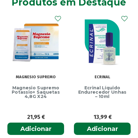
Produtos em Destaque
MAGNESIO SUPREMO
ECRINAL
Magnesio Supremo
Ecrinal Líquido
Potassio+ Saquetas
Endurecedor Unhas
4,8G X24
– 10ml
21,95
€
13,99
€
Adicionar
Adicionar