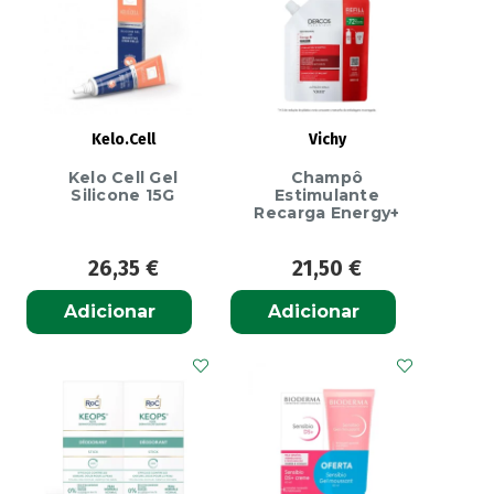
Unhas
4ml
Kelo.Cell
Vichy
Kelo Cell Gel
Champô
Silicone 15G
Estimulante
Recarga Energy+
26,35
€
21,50
€
Adicionar
Adicionar