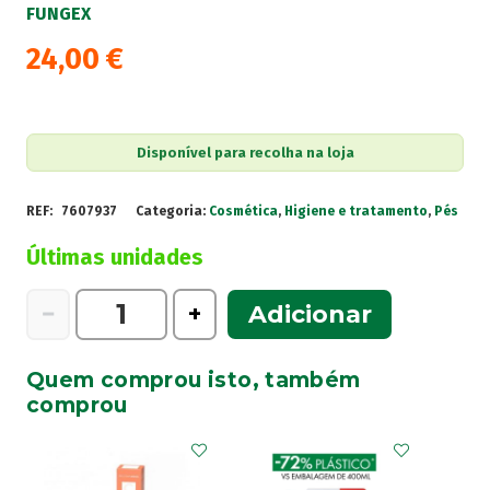
FUNGEX
24,00
€
Disponível para recolha na loja
REF:
7607937
Categoria:
Cosmética
,
Higiene e tratamento
,
Pés
Últimas unidades
Quantidade
−
+
Adicionar
de
Fungex
Quem comprou isto, também
Caneta
comprou
Para
Fungos
/Crescimento