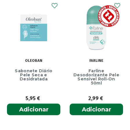
OLEOBAN
FARLINE
Sabonete Diário
Farline
Pele Seca e
Desodorizante Pele
Desidratada
Sensível Roll-On
50ml
5,95
€
2,99
€
Adicionar
Adicionar