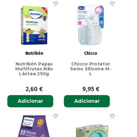
Manga
e
Banana
12M
35g
Nutribén
Chicco
Nutribén Papas
Chicco Protetor
Multifrutas Não
Seios Silicone M-
Láctea 250g
L
2,60
€
9,95
€
Adicionar
Adicionar