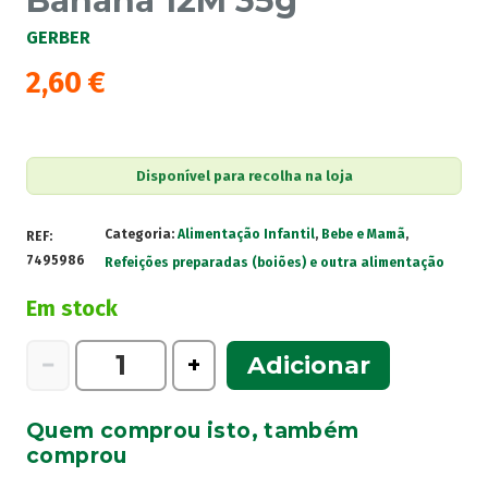
Banana 12M 35g
GERBER
2,60
€
Disponível para recolha na loja
Categoria:
Alimentação Infantil
,
Bebe e Mamã
,
REF:
7495986
Refeições preparadas (boiões) e outra alimentação
Em stock
Quantidade
−
+
Adicionar
de
Gerber
Quem comprou isto, também
Organic
comprou
Grain&Grow