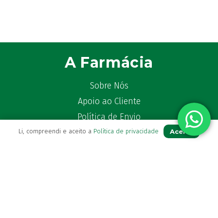
A Farmácia
Sobre Nós
Apoio ao Cliente
Política de Envio
Aceito
Li, compreendi e aceito a
Política de privacidade
Política de privacidade
Termos & Condições
Livro de Reclamações