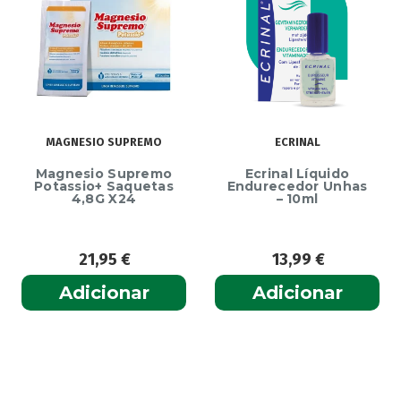
MAGNESIO SUPREMO
ECRINAL
Magnesio Supremo
Ecrinal Líquido
Potassio+ Saquetas
Endurecedor Unhas
4,8G X24
– 10ml
21,95
€
13,99
€
Adicionar
Adicionar