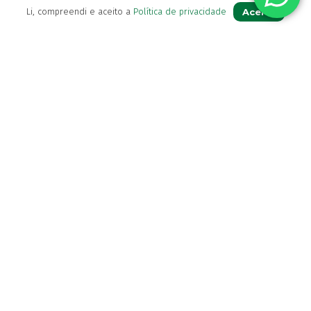
Termos & Condições
Aceito
Li, compreendi e aceito a
Política de privacidade
Livro de Reclamações
Para Si
A sua conta
Avie a sua receita
Os seus favoritos
Farmácia de serviço
Newsletter
Perguntas Frequentes
Blog