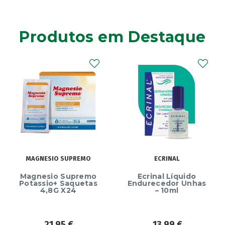
Produtos em Destaque
MAGNESIO SUPREMO
ECRINAL
Magnesio Supremo
Ecrinal Líquido
Potassio+ Saquetas
Endurecedor Unhas
4,8G X24
– 10ml
21,95
€
13,99
€