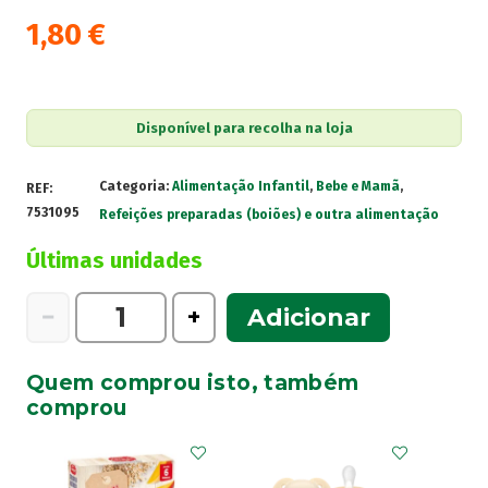
1,80
€
Disponível para recolha na loja
Categoria:
Alimentação Infantil
,
Bebe e Mamã
,
REF:
7531095
Refeições preparadas (boiões) e outra alimentação
Últimas unidades
Quantidade
−
+
Adicionar
de
Gerber
Quem comprou isto, também
Org
comprou
Prim
Dentinho
Snack