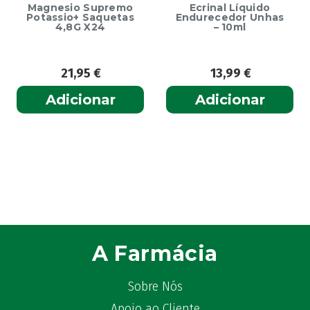
Magnesio Supremo
Ecrinal Líquido
Potassio+ Saquetas
Endurecedor Unhas
4,8G X24
– 10ml
21,95
€
13,99
€
Adicionar
Adicionar
A Farmácia
Sobre Nós
Apoio ao Cliente