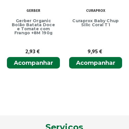
GERBER
CURAPROX
Gerber Organic
Curaprox Baby Chup
Boião Batata Doce
Silic Coral T1
e Tomate com
Frango +8M 190g
2,93
€
9,95
€
Acompanhar
Acompanhar
Serviços