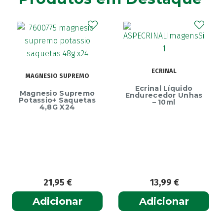
ECRINAL
MAGNESIO SUPREMO
Ecrinal Líquido
Magnesio Supremo
Endurecedor Unhas
Potassio+ Saquetas
– 10ml
4,8G X24
21,95
€
13,99
€
Adicionar
Adicionar