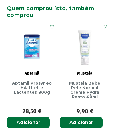
Halibut
Quem comprou isto, também
Muda
comprou
Fraldas
Pomada
Regeneradora
45%
ZN
50g
Aptamil
Mustela
Aptamil Prosyneo
Mustela Bebe
HA 1 Leite
Pele Normal
Lactentes 800g
Creme Hydra
Rosto 40ml
28,50
€
9,90
€
Adicionar
Adicionar