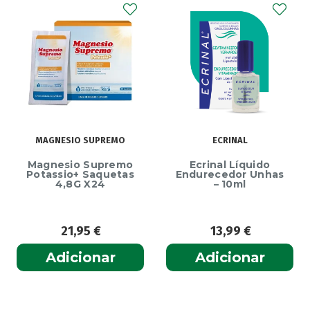
MAGNESIO SUPREMO
ECRINAL
Magnesio Supremo
Ecrinal Líquido
Potassio+ Saquetas
Endurecedor Unhas
4,8G X24
– 10ml
21,95
€
13,99
€
Adicionar
Adicionar