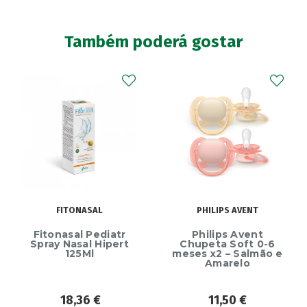
Também poderá gostar
FITONASAL
PHILIPS AVENT
Fitonasal Pediatr
Philips Avent
Spray Nasal Hipert
Chupeta Soft 0-6
125Ml
meses x2 – Salmão e
Amarelo
18,36
€
11,50
€