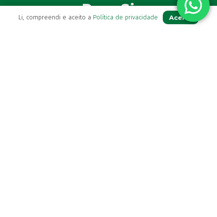
Para Si
Aceito
Li, compreendi e aceito a
Política de privacidade
A sua conta
Avie a sua receita
Os seus favoritos
Farmácia de serviço
Newsletter
Perguntas Frequentes
Blog
Contactos
(+351) 296 282 037
Chamada para a rede fixa nacional
(+351) 964 804 190