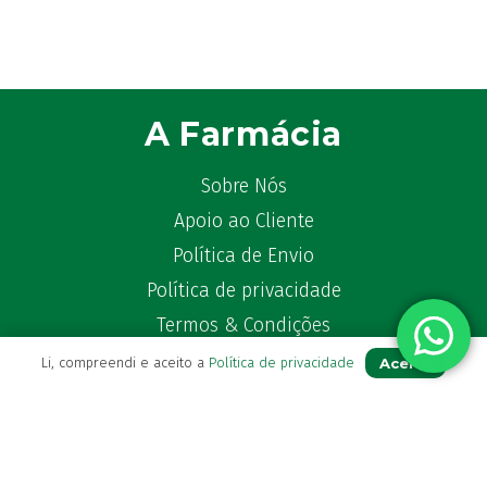
A Farmácia
Sobre Nós
Apoio ao Cliente
Política de Envio
Política de privacidade
Termos & Condições
Livro de Reclamações
Aceito
Li, compreendi e aceito a
Política de privacidade