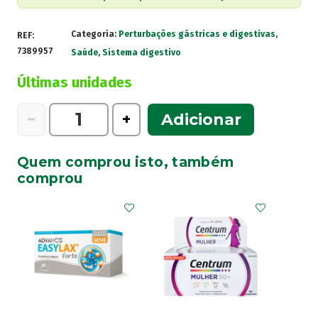
Categoria:
Perturbações gástricas e digestivas
,
REF:
7389957
Saúde
,
Sistema digestivo
Últimas unidades
Quantidade
−
+
Adicionar
de
Hepatosil
Quem comprou isto, também
60
comprou
Cápsulas