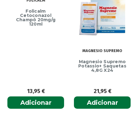
FOLICALM
Folicalm
Cetoconazol
Champô 20mg/g
120ml
MAGNESIO SUPREMO
Magnesio Supremo
Potassio+ Saquetas
4,8G X24
13,95
€
21,95
€
Adicionar
Adicionar