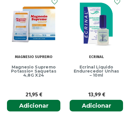
MAGNESIO SUPREMO
ECRINAL
Magnesio Supremo
Ecrinal Líquido
Potassio+ Saquetas
Endurecedor Unhas
4,8G X24
– 10ml
21,95
€
13,99
€
Adicionar
Adicionar