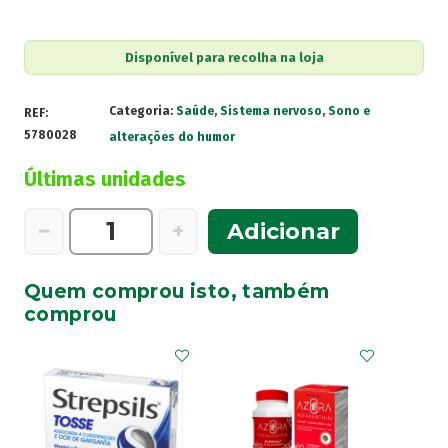
Disponível para recolha na loja
Categoria:
Saúde
,
Sistema nervoso
,
Sono e
REF:
5780028
alterações do humor
Últimas unidades
Quantidade
−
+
Adicionar
de
Hoggar
Quem comprou isto, também
Comprimidos
comprou