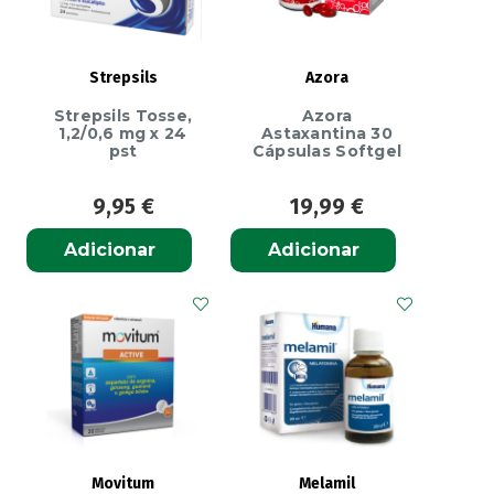
Strepsils
Azora
Strepsils Tosse,
Azora
1,2/0,6 mg x 24
Astaxantina 30
pst
Cápsulas Softgel
9,95
€
19,99
€
Adicionar
Adicionar
Movitum
Melamil