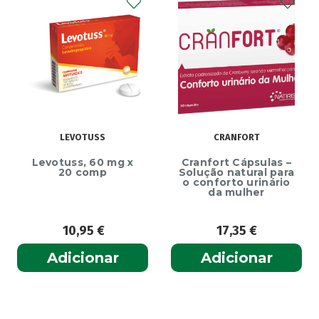
LEVOTUSS
CRANFORT
Levotuss, 60 mg x
Cranfort Cápsulas –
20 comp
Solução natural para
o conforto urinário
da mulher
10,95
€
17,35
€
Adicionar
Adicionar