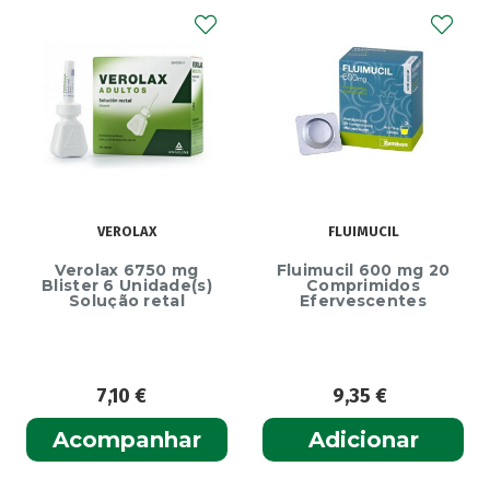
VEROLAX
FLUIMUCIL
Verolax 6750 mg
Fluimucil 600 mg 20
Blister 6 Unidade(s)
Comprimidos
Solução retal
Efervescentes
7,10
€
9,35
€
Acompanhar
Adicionar