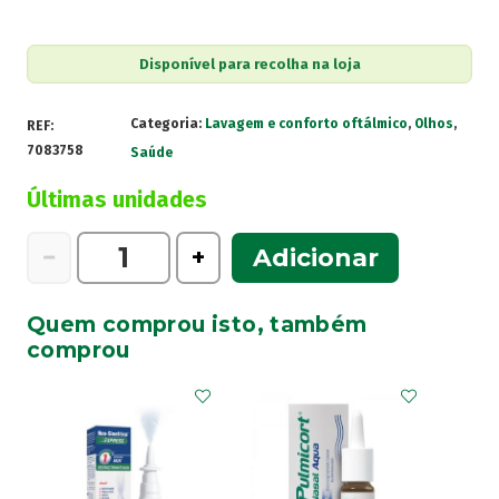
Disponível para recolha na loja
Categoria:
Lavagem e conforto oftálmico
,
Olhos
,
REF:
7083758
Saúde
Últimas unidades
Quantidade
−
+
Adicionar
de
I-
Quem comprou isto, também
Fresh
comprou
Total
Sol
Oft
10Ml