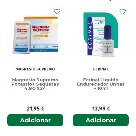
MAGNESIO SUPREMO
ECRINAL
Magnesio Supremo
Ecrinal Líquido
Potassio+ Saquetas
Endurecedor Unhas
4,8G X24
– 10ml
21,95
€
13,99
€
Adicionar
Adicionar