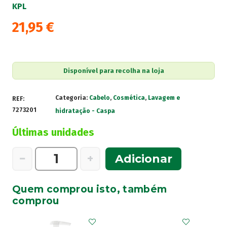
KPL
21,95
€
Disponível para recolha na loja
Categoria:
Cabelo
,
Cosmética
,
Lavagem e
REF:
7273201
hidratação - Caspa
Últimas unidades
Quantidade
−
+
Adicionar
de
KPL
Quem comprou isto, também
Plus
comprou
by
Iraltone