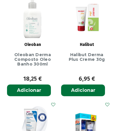
Pack
-
Champô
Fortificante
+
Champô
Oleoban
Halibut
Anticaspa
Oleoban Derma
Halibut Derma
Composto Oleo
Plus Creme 30g
Banho 300ml
18,25
€
6,95
€
Adicionar
Adicionar