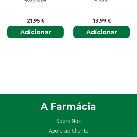
4,8G X24
– 10ml
21,95
€
13,99
€
Adicionar
Adicionar
A Farmácia
Sobre Nós
Apoio ao Cliente