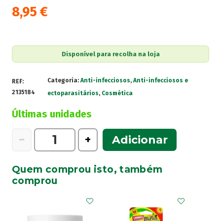
8,95
€
Disponível para recolha na loja
Categoria:
Anti-infecciosos
,
Anti-infecciosos e
REF:
2135184
ectoparasitários
,
Cosmética
Últimas unidades
Quantidade
−
+
Adicionar
de
Lamisil
Quem comprou isto, também
Creme
comprou
10mg/g
15g
creme