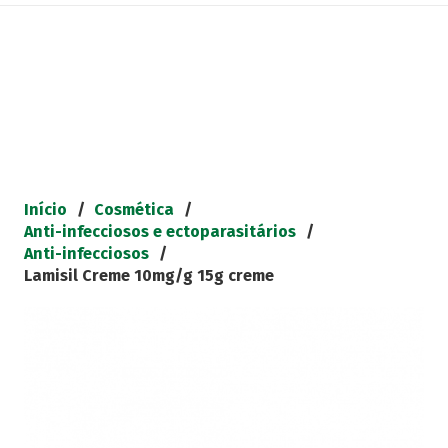
Início
/
Cosmética
/
Anti-infecciosos e ectoparasitários
/
Anti-infecciosos
/
Lamisil Creme 10mg/g 15g creme