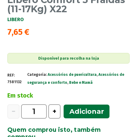
(11-17Kg) X22
LIBERO
7,65
€
Disponível para recolha na loja
Categoria:
Acessórios de puericultura
,
Acessórios de
REF:
7581132
segurança e conforto
,
Bebe e Mamã
Em stock
Quantidade
−
+
Adicionar
de
Libero
Quem comprou isto, também
Comfort
comprou