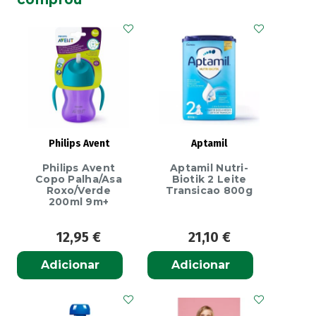
5
Fraldas
(11-
17Kg)
X22
Philips Avent
Aptamil
Philips Avent
Aptamil Nutri-
Copo Palha/Asa
Biotik 2 Leite
Roxo/Verde
Transicao 800g
200ml 9m+
12,95
€
21,10
€
Adicionar
Adicionar