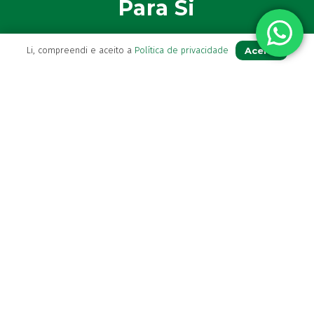
Para Si
A sua conta
Aceito
Li, compreendi e aceito a
Política de privacidade
Avie a sua receita
Os seus favoritos
Farmácia de serviço
Newsletter
Perguntas Frequentes
Blog
Contactos
(+351) 296 282 037
Chamada para a rede fixa nacional
(+351) 964 804 190
Chamada para a rede móvel nacional