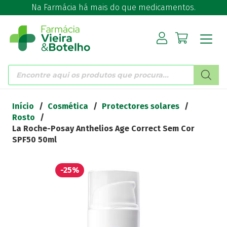
Na Farmácia há mais do que medicamentos.
Products
search
Início
/
Cosmética
/
Protectores solares
/
Rosto
/
La Roche-Posay Anthelios Age Correct Sem Cor
SPF50 50ml
-25%