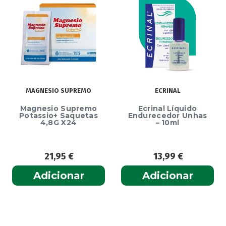
MAGNESIO SUPREMO
ECRINAL
Magnesio Supremo
Ecrinal Líquido
Potassio+ Saquetas
Endurecedor Unhas
4,8G X24
– 10ml
21,95
€
13,99
€
Adicionar
Adicionar