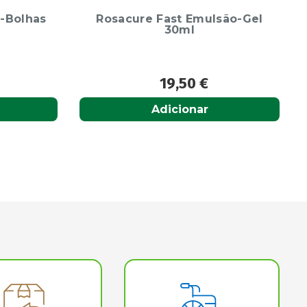
são-Gel
Paranix Extra Forte Sp
Tratamento 100Ml
22,95
€
Adicionar