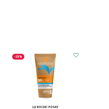
AKILEÏNE