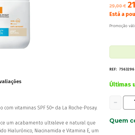
2
29,00
€
Está a po
Promoção váli
REF:
7563296
valiações
Últimas 
Quantidad
−
de
do com vitaminas SPF 50+ da La Roche-Posay.
La
Quem c
Roche
rece um acabamento ultraleve e natural que
Posay
do Hialurónico, Niacinamida e Vitamina E, um