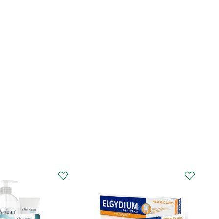
CURAPROX
Curaprox Surgical
Escova Dentes Mega