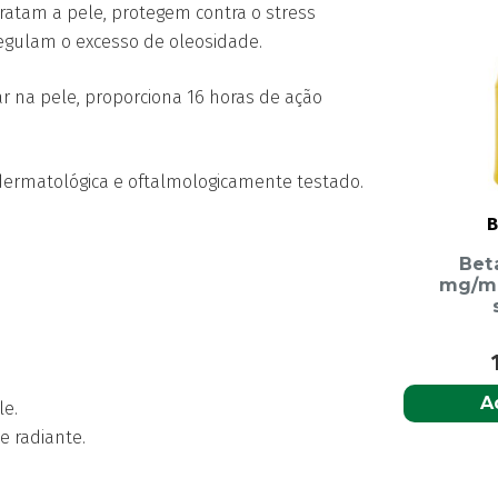
Anthelios
ratam a pele, protegem contra o stress
UVAir
regulam o excesso de oleosidade.
Sérum
r na pele, proporciona 16 horas de ação
com
Cor
Claro
 dermatológica e oftalmologicamente testado.
SPF50+
50ml
B
Bet
mg/mL
A
le.
e radiante.