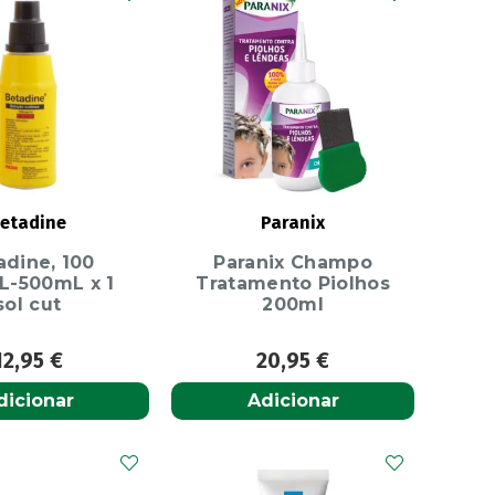
etadine
Paranix
adine, 100
Paranix Champo
-500mL x 1
Tratamento Piolhos
sol cut
200ml
12,95
€
20,95
€
dicionar
Adicionar