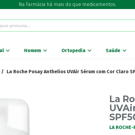
Na Farmácia há mais do que medicamentos.
al
Homem
Ortopedia
Saúde
/
La Roche Posay Anthelios UVAir Sérum com Cor Claro S
La Ro
UVAi
SPF5
LA ROCHE-