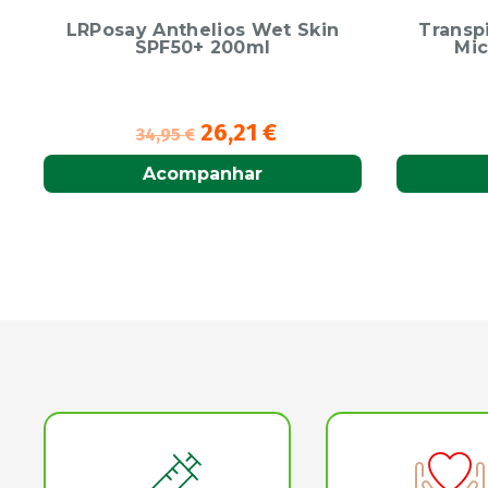
Transpiração Pó Absorvente
Stick 
Mico-Preventivo 75g
12,42
€
Adicionar