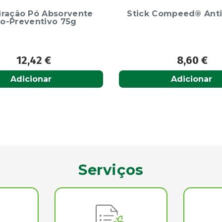
Compeed® Anti-Bolhas
Rosacure Fast Emul
30ml
8,60
€
19,50
€
Adicionar
Adicionar
Serviços