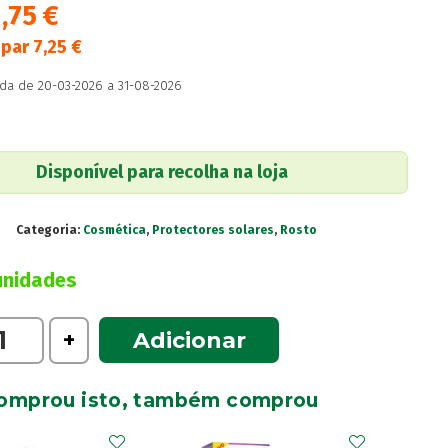
1,75
€
upar
7,25
€
da de 20-03-2026 a 31-08-2026
Disponível para recolha na loja
Categoria:
Cosmética
,
Protectores solares
,
Rosto
unidades
e
+
Adicionar
omprou isto, também comprou