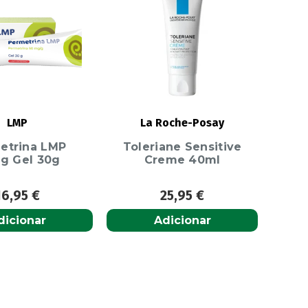
LMP
La Roche-Posay
etrina LMP
Toleriane Sensitive
g Gel 30g
Creme 40ml
16,95
€
25,95
€
dicionar
Adicionar