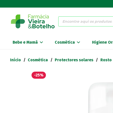
Products
search
Bebe e Mamã
Cosmética
Higiene Or
Início
/
Cosmética
/
Protectores solares
/
Rosto
-25%