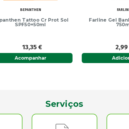
BEPANTHEN
FARLINE
en Tattoo Cr Prot Sol
Farline Gel Banho B
SPF50+50ml
750ml
13,35
€
2,99
€
Acompanhar
Adicionar
Serviços