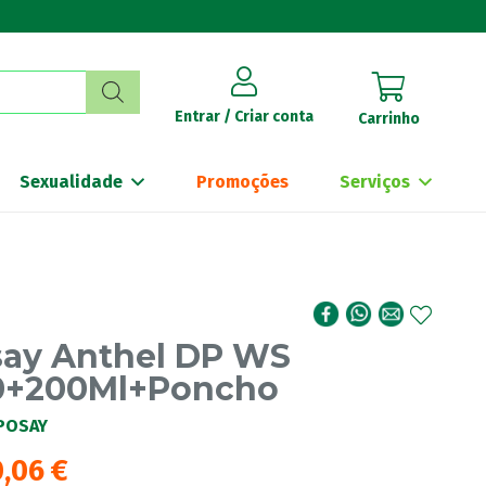
Entrar / Criar conta
Carrinho
Sexualidade
Promoções
Serviços
say Anthel DP WS
0+200Ml+Poncho
POSAY
0,06
€