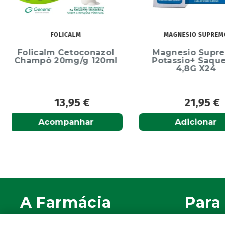
MAGNESIO SUPREMO
ECRINAL
Magnesio Supremo
Ecrinal Líq
Potassio+ Saquetas
Endurecedor 
4,8G X24
10ml
21,95
€
13,9
Adicionar
Adiciona
A Farmácia
Para 