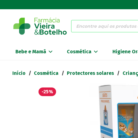
Products
search
Bebe e Mamã
Cosmética
Higiene Or
Início
/
Cosmética
/
Protectores solares
/
Crian
-25%