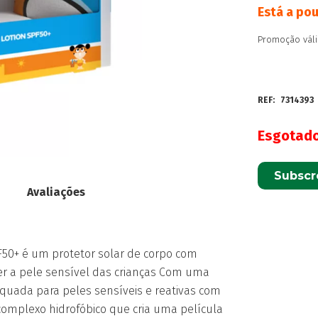
Está a po
Promoção váli
REF:
7314393
Esgotad
Subscr
Avaliações
F50+ é um protetor solar de corpo com
er a pele sensível das crianças Com uma
uada para peles sensíveis e reativas com
: complexo hidrofóbico que cria uma película