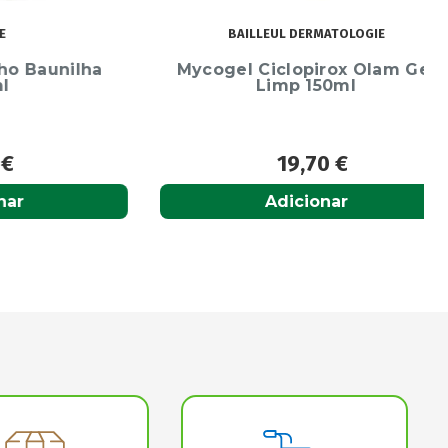
BAILLEUL DERMATOLOGIE
aunilha
Mycogel Ciclopirox Olam Gel
Limp 150ml
19,70
€
Adicionar