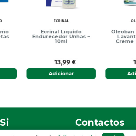
OLEOBAN
uido
Oleoban Pack Creme
Elg
Unhas –
Lavante 450ml +
Dentíf
Creme Diário 80G
75m
9
€
12,50
€
r
Adicionar
Si
Contactos
(+351) 296 282 037