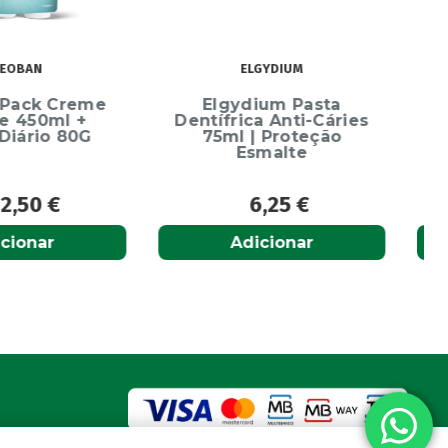
ELGYDIUM
CURAPROX
ydium Pasta
Curaprox Surgical
rica Anti-Cáries
Escova Dentes Mega
l | Proteção
Soft
Esmalte
6,25
€
6,65
€
Adicionar
Adicionar