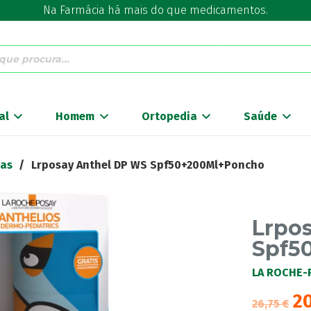
Na Farmácia há mais do que medicamentos.
al
Homem
Ortopedia
Saúde
ças
/
Lrposay Anthel DP WS Spf50+200Ml+Poncho
Lrpo
Spf5
LA ROCHE-
2
26,75
€