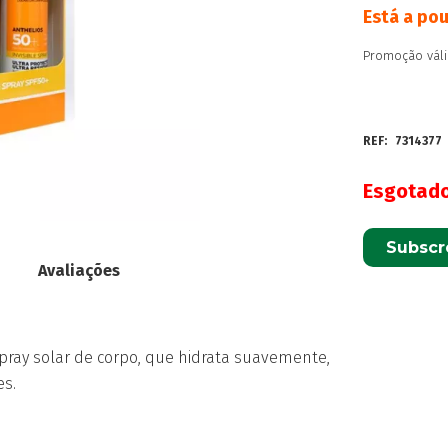
Está a po
Promoção váli
REF:
7314377
Esgotad
Subscr
Avaliações
pray solar de corpo, que hidrata suavemente,
es.