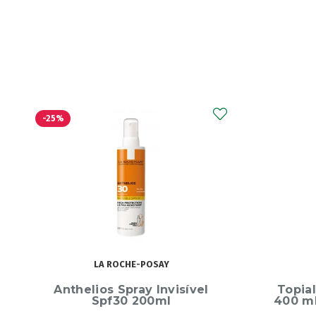
SVR
Topialyse Creme Nutritivo
Atode
400 ml com Preço especial
500