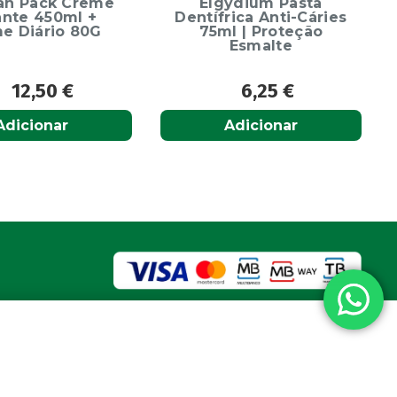
ydium Pasta
rica Anti-Cáries
l | Proteção
Esmalte
6,25
€
6,65
€
Adicionar
Adicionar
a nacional
vel nacional