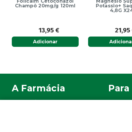
Magnesio Supremo
Ecrinal Líq
Potassio+ Saquetas
Endurecedor 
4,8G X24
10ml
21,95
€
13,9
Adicionar
Adiciona
A Farmácia
Para 
Sobre Nós
A sua c
Apoio ao Cliente
Avie a s
Política de Envio
Os seus 
Política de privacidade
Farmácia