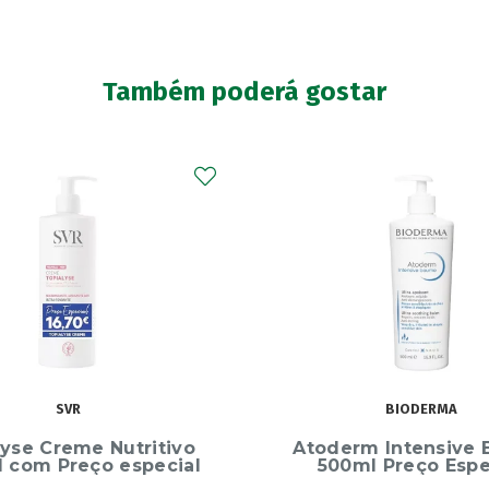
Também poderá gostar
BIODERMA
APOSÁN
rm Intensive Baume
Aposan Corta Unhas 
ml Preço Especial
Lima