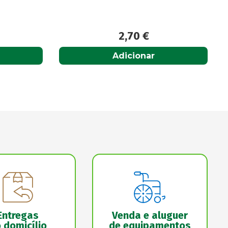
10,30
€
Acompanhar
Entregas
Venda e aluguer
 domicílio
de equipamentos