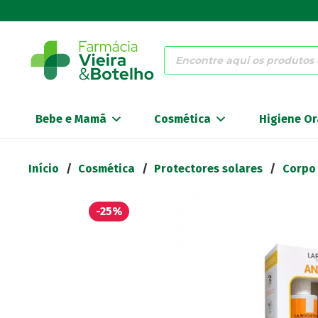
Products
search
Bebe e Mamã
Cosmética
Higiene Or
Início
/
Cosmética
/
Protectores solares
/
Corpo
-25%