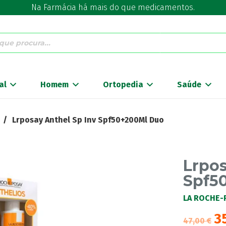
Na Farmácia há mais do que medicamentos.
al
Homem
Ortopedia
Saúde
/
Lrposay Anthel Sp Inv Spf50+200Ml Duo
Lrpos
Spf5
LA ROCHE-
3
47,00
€