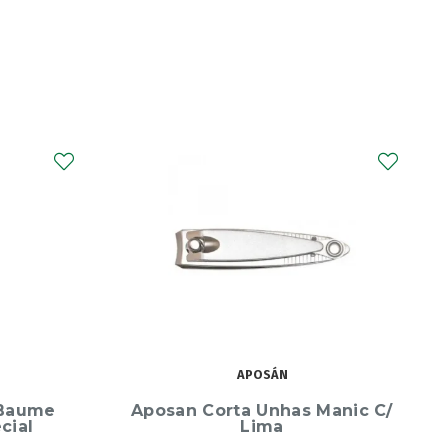
URIAGE
Manic C/
Uriage Gyn Phy Gel Higiene
Intima 200ml