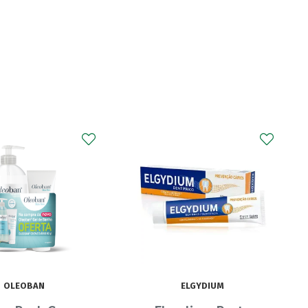
CURAPROX
Curaprox Surgical
Escova Dentes Mega
Soft
ELGYDIUM