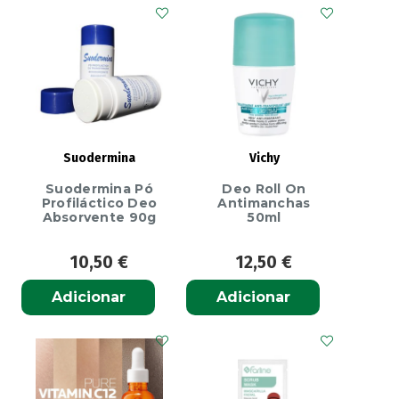
Invisible
Fluid
SPF50+
Sun
Cream
50ml
Suodermina
Vichy
Suodermina Pó
Deo Roll On
Profiláctico Deo
Antimanchas
Absorvente 90g
50ml
10,50
€
12,50
€
Adicionar
Adicionar