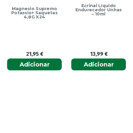
Ecrinal Líquido
Magnesio Supremo
Endurecedor Unhas
Potassio+ Saquetas
– 10ml
4,8G X24
21,95
€
13,99
€
Adicionar
Adicionar