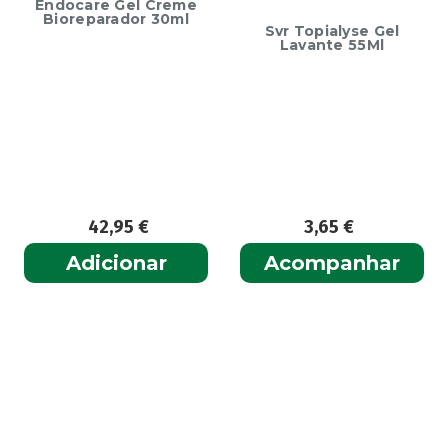
Endocare Gel Creme
Bioreparador 30ml
Svr Topialyse Gel
Lavante 55Ml
42,95
€
3,65
€
Adicionar
Acompanhar