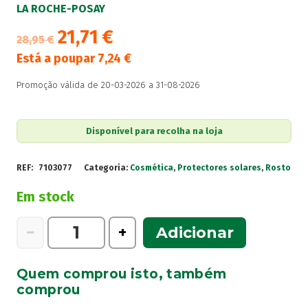
LA ROCHE-POSAY
21,71
€
28,95
€
Está a poupar
7,24
€
Promoção válida de 20-03-2026 a 31-08-2026
Disponível para recolha na loja
REF:
7103077
Categoria:
Cosmética
,
Protectores solares
,
Rosto
Em stock
Quantidade
−
+
Adicionar
de
Anthelios
Quem comprou isto, também
UVMune
comprou
400