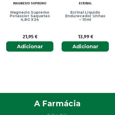
MAGNESIO SUPREMO
ECRINAL
Magnesio Supremo
Ecrinal Líquido
Potassio+ Saquetas
Endurecedor Unhas
4,8G X24
– 10ml
21,95
€
13,99
€
Adicionar
Adicionar
A Farmácia