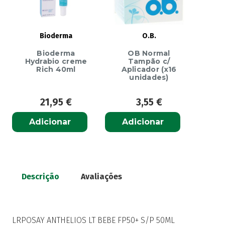
Bioderma
O.B.
Bioderma
OB Normal
Hydrabio creme
Tampão c/
Rich 40ml
Aplicador (x16
unidades)
21,95
€
3,55
€
Adicionar
Adicionar
Descrição
Avaliações
LRPOSAY ANTHELIOS LT BEBE FP50+ S/P 50ML