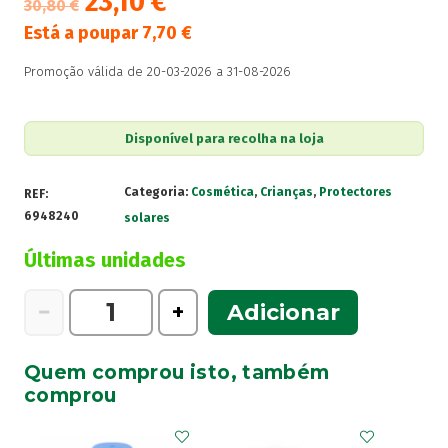
23,10
€
30,80
€
Está a poupar
7,70
€
Promoção válida de 20-03-2026 a 31-08-2026
Disponível para recolha na loja
Categoria:
Cosmética
,
Crianças
,
Protectores
REF:
6948240
solares
Últimas unidades
Quantidade
−
+
Adicionar
de
Lrposay
Quem comprou isto, também
Anthelios
comprou
Lt
Bebe