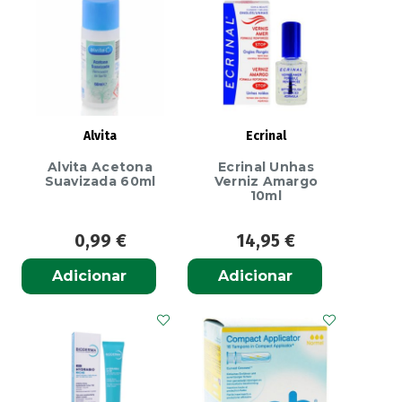
Fp50+
S/P
50ml
Alvita
Ecrinal
Alvita Acetona
Ecrinal Unhas
Suavizada 60ml
Verniz Amargo
10ml
0,99
€
14,95
€
Adicionar
Adicionar