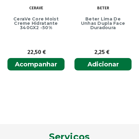
CERAVE
BETER
CeraVe Core Moist
Beter Lima De
Creme Hidratante
Unhas Dupla Face
340GX2 -50%
Duradoura
22,50
€
2,25
€
Acompanhar
Adicionar
Serviços