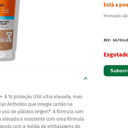
Está a po
Promoção váli
REF:
667024
Esgotad
Subscr
 A 1ª proteção UVA ultra elavada, mais
olar Anthelios que integra cartão na
uso de plástico virgem*. A fórmula com
ra elevada e resistente com uma fórmula
arando com a média de embalagens do