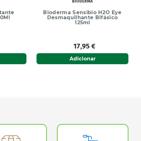
SVR
H2O Eye
Sebiaclear Cicapeel Gel
fásico
Imperfeições 15ml
14,10
€
Acompanhar