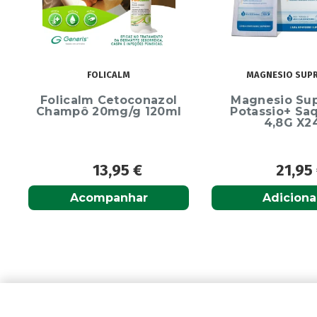
MAGNESIO SUPREMO
ECRINAL
Magnesio Supremo
Ecrinal Líq
Potassio+ Saquetas
Endurecedor 
4,8G X24
10ml
21,95
€
13,9
Adicionar
Adiciona