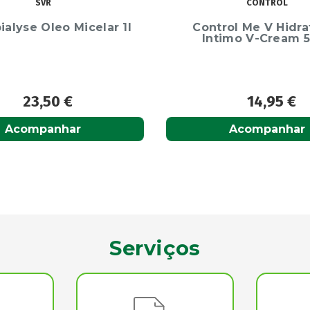
CONTROL
BIODERMA
rol Me V Hidratante
Bioderma Sensibio 
imo V-Cream 50Ml
Desmaquilhante Bi
125ml
14,95
€
17,95
€
Acompanhar
Adicionar
Serviços