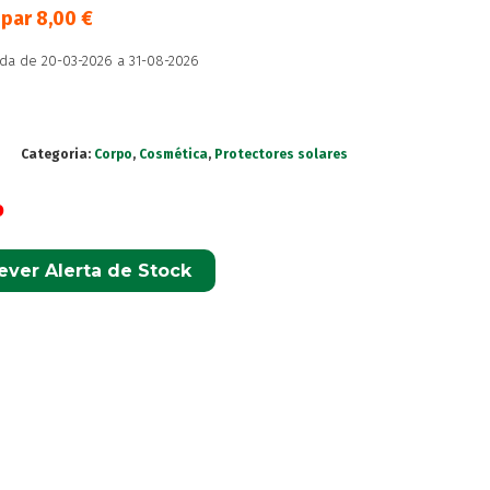
upar
8,00
€
da de 20-03-2026 a 31-08-2026
0
Categoria:
Corpo
,
Cosmética
,
Protectores solares
o
ever Alerta de Stock