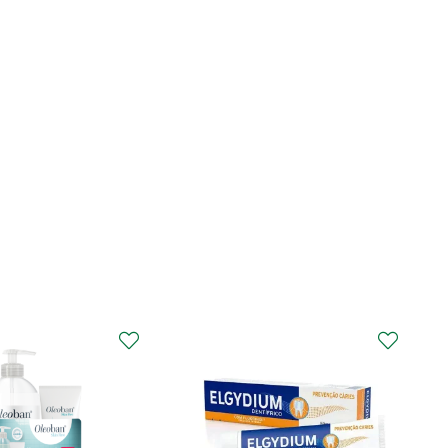
CURAPROX
Curaprox Surgical
Escova Dentes Mega
Soft