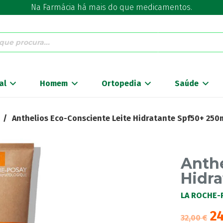
Na Farmácia há mais do que medicamentos.
al
Homem
Ortopedia
Saúde
/
Anthelios Eco-Consciente Leite Hidratante Spf50+ 250
Anthe
Hidra
LA ROCHE-
2
32,00
€