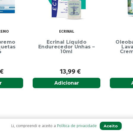
OLEOBAN
uido
Oleoban Pack Creme
Elg
Unhas –
Lavante 450ml +
Dentíf
Creme Diário 80G
75m
9
€
12,50
€
r
Adicionar
Aceito
Li, compreendi e aceito a
Política de privacidade