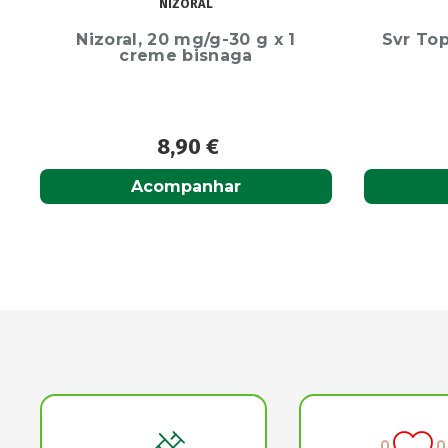
SVR
Svr Topialyse Oleo Micelar 1l
Cont
Int
23,50
€
Acompanhar