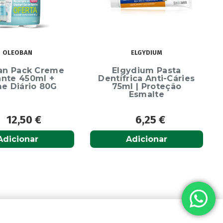
ELGYDIUM
ydium Pasta
rica Anti-Cáries
l | Proteção
Esmalte
6,25
€
6,65
€
Adicionar
Adicionar