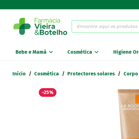
Products
search
Bebe e Mamã
Cosmética
Higiene Or
Início
/
Cosmética
/
Protectores solares
/
Corpo
-25%