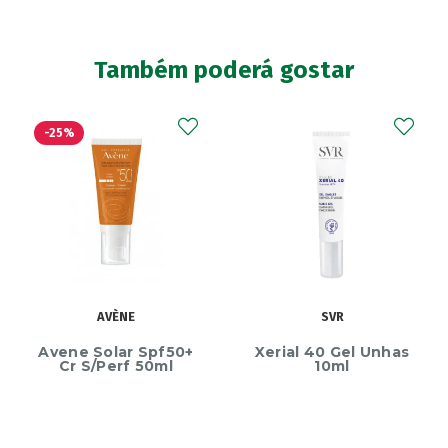
Também poderá gostar
-25%
AVÈNE
SVR
Avene Solar Spf50+
Xerial 40 Gel Unhas
Cr S/Perf 50ml
10ml