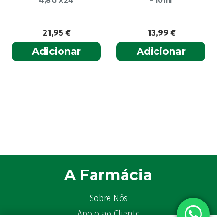
4,8G X24
– 10ml
21,95
€
13,99
€
Adicionar
Adicionar
A Farmácia
Sobre Nós
Apoio ao Cliente