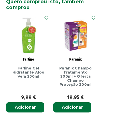
Quem comprou isto, também
Roche
comprou
Posay
Anthelios
UVMune
400
Oil
Control
Fluído
Com
Farline
Paranix
Cor
Farline Gel
Paranix Champô
SPF50+
Hidratante Aloé
Tratamento
50ml
Vera 250ml
200ml + Oferta
Champô
Proteção 200ml
9,99
€
19,95
€
Adicionar
Adicionar