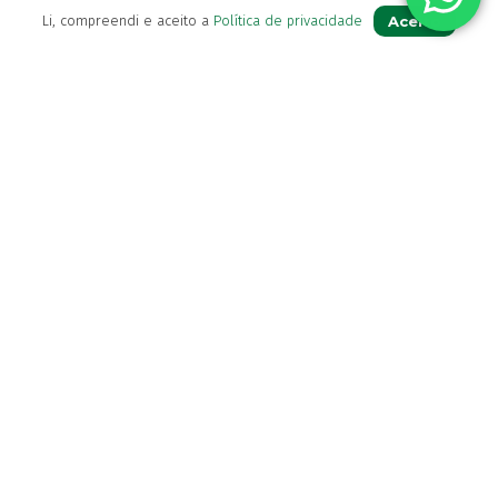
Aceito
Li, compreendi e aceito a
Política de privacidade
Política de Envio
Política de privacidade
Termos & Condições
Livro de Reclamações
Para Si
A sua conta
Avie a sua receita
Os seus favoritos
Farmácia de serviço
Newsletter