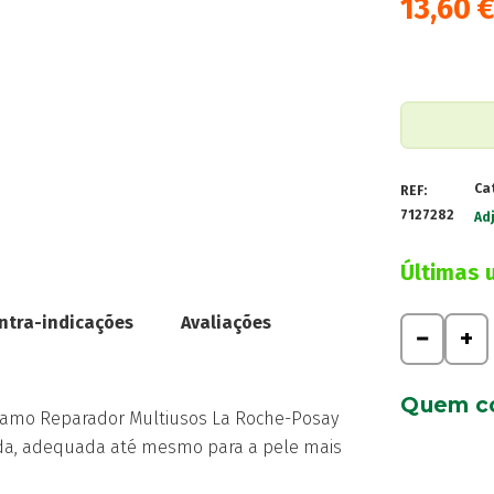
13,60
Ca
REF:
7127282
Ad
Últimas 
ntra-indicações
Avaliações
Quantidad
−
+
de
Lrposay
Quem c
Cicaplast
álsamo Reparador Multiusos La Roche-Posay
B5+
da, adequada até mesmo para a pele mais
Ultra