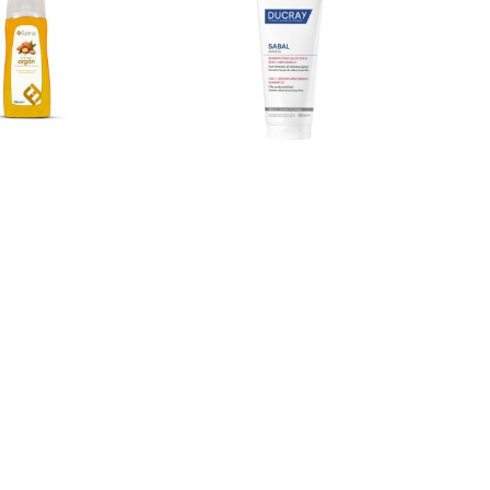
Farline
Ducray
 Gel de Banho
Ducray Sabal Argeal
o – 750 mL
Champô Cabelo
Oleoso 200Ml
2,99
€
14,90
€
dicionar
Adicionar
Uriage
Farmatint
age Gyn 8
Farmatint Spray