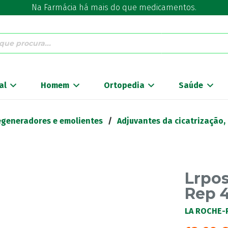
Na Farmácia há mais do que medicamentos.
al
Homem
Ortopedia
Saúde
regeneradores e emolientes
/
Adjuvantes da cicatrização,
Lrpos
Rep 
LA ROCHE-