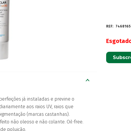
REF:
7468165
Esgotad
Subscr
perfeições já instaladas e previne o
iariamente aos raios UV, raios que
rpigmentação (marcas castanhas).
ito não oleoso e não colante. Oil-free.
de poluição.