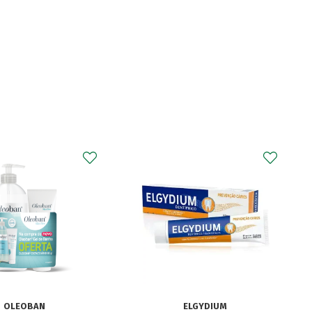
CURAPROX
Curaprox Surgical
Escova Dentes Mega
Soft
ELGYDIUM