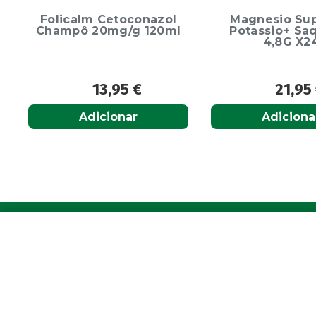
Magnesio Supremo
Ecrinal Líq
Potassio+ Saquetas
Endurecedor 
4,8G X24
10ml
21,95
€
13,9
Adicionar
Adiciona
A Farmácia
Para 
Sobre Nós
A sua c
Apoio ao Cliente
Avie a s
Política de Envio
Os seus 