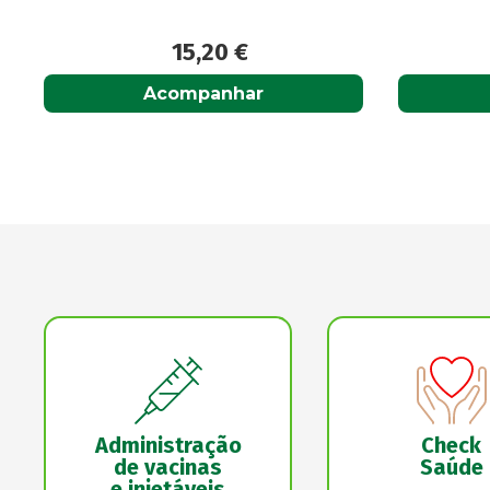
8,10
€
Acompanhar
Administração
Check
de vacinas
Saúde
e injetáveis