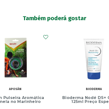
Também poderá gostar
BIODERMA
LETIAT4
ma Nodé DS+ Champô
Letiat4 Hidrogel Pru
ml Preço Especial
50ml