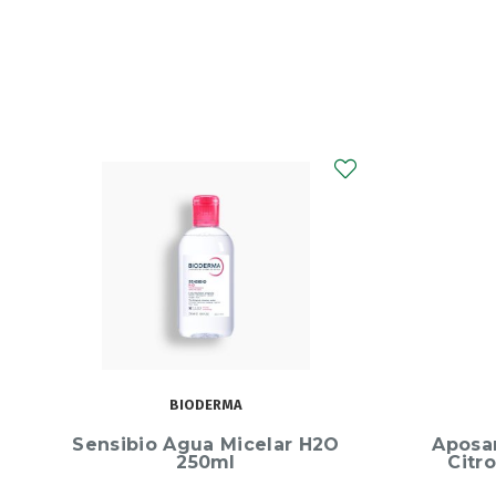
APOSÁN
Aposan Pulseira Aromática
Bioder
Citronela no Marinheiro
125