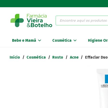
Products
search
Bebe e Mamã
Cosmética
Higiene Or
Início
/
Cosmética
/
Rosto
/
Acne
/
Effaclar Du