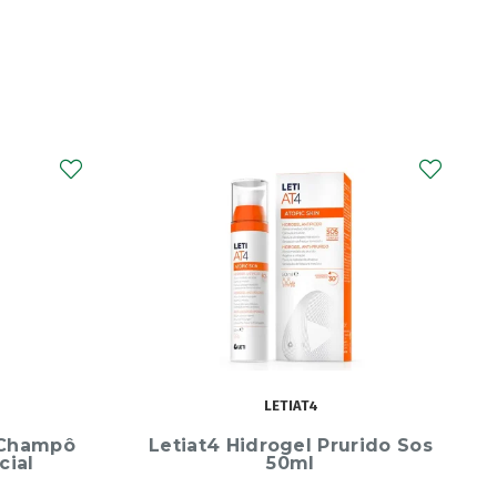
LAFEMIDIA
rido Sos
Lafemidia SensiProtect Gel
Íntimo 50ml