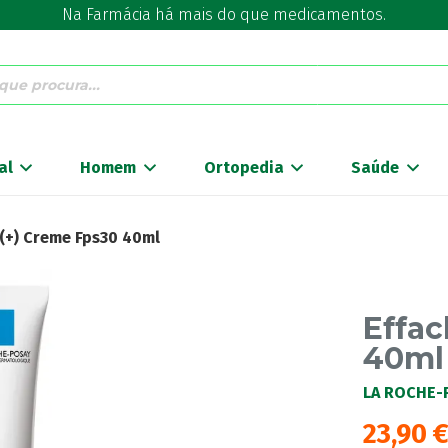
Na Farmácia há mais do que medicamentos.
al
Homem
Ortopedia
Saúde
o(+) Creme Fps30 40ml
Effac
40ml
LA ROCHE-
23,90