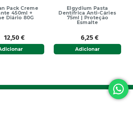
ydium Pasta
rica Anti-Cáries
l | Proteção
Esmalte
6,25
€
6,65
€
Adicionar
Adicionar
a nacional
vel nacional