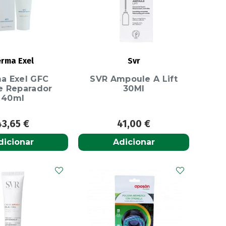
rma Exel
Svr
a Exel GFC
SVR Ampoule A Lift
 Reparador
30Ml
40ml
43,65
€
41,00
€
dicionar
Adicionar