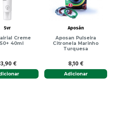
Svr
Aposán
airial Creme
Aposan Pulseira
50+ 40ml
Citronela Marinho
Turquesa
33,90
€
8,10
€
dicionar
Adicionar