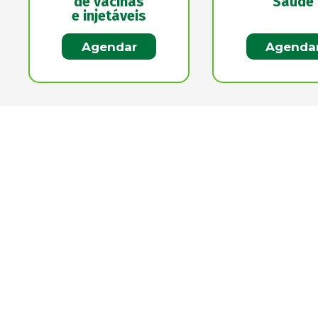
de vacinas
Saúde
e injetáveis
Agendar
Agenda