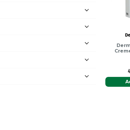
De
Derm
Creme
A