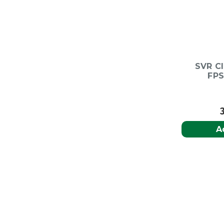
SVR Cl
FPS
A