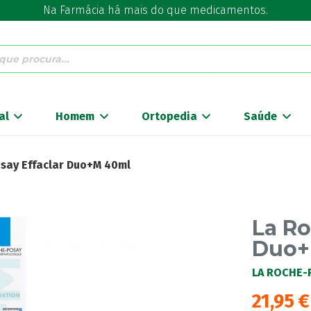
Na Farmácia há mais do que medicamentos.
al
Homem
Ortopedia
Saúde
say Effaclar Duo+M 40ml
La Ro
Duo+
LA ROCHE-
21,95
€