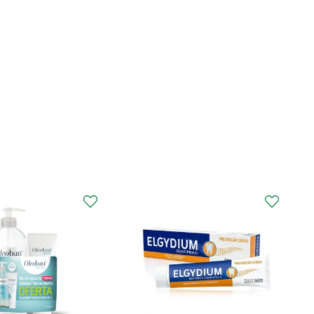
CURAPROX
Curaprox Surgical
Escova Dentes Mega
Soft