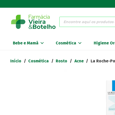
Products
search
Bebe e Mamã
Cosmética
Higiene Or
Início
/
Cosmética
/
Rosto
/
Acne
/
La Roche-Po