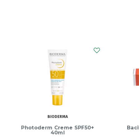
ZIMAIA
Bacitracina Zimaia 10g
Prim