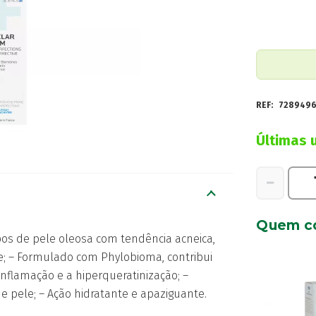
REF:
728949
Últimas 
Quantidad
−
de
La
Quem c
Roche-
ipos de pele oleosa com tendência acneica,
Posay
e; – Formulado com Phylobioma, contribui
Effaclar
inflamação e a hiperqueratinização; –
Duo+M
e pele; – Ação hidratante e apaziguante.
40ml