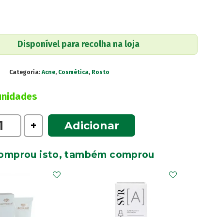
Disponível para recolha na loja
6
Categoria:
Acne
,
Cosmética
,
Rosto
unidades
e
+
Adicionar
omprou isto, também comprou