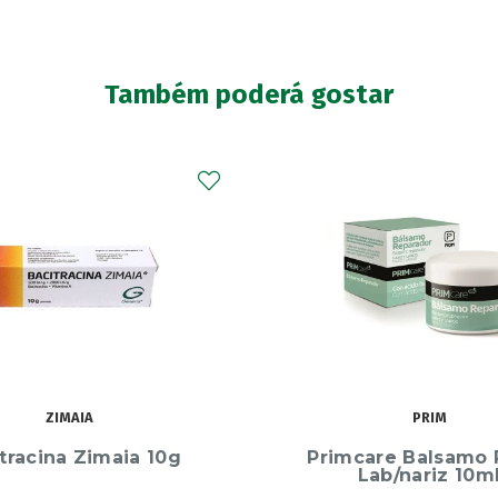
Também poderá gostar
-25%
PRIM
AVÈNE
care Balsamo Repar
Avene Solar Spf50+
Lab/nariz 10ml
Labial 3g