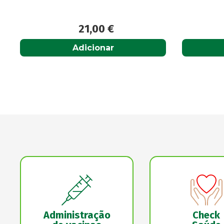
7,80
€
Adicionar
Administração
Check