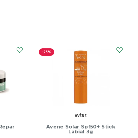
LA ROCHE-POSAY
 Stick
Hydraphase HA Ligeiro