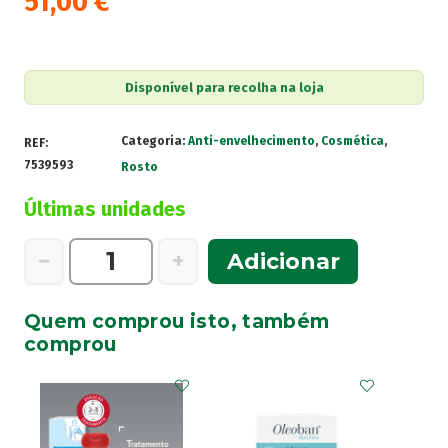
51,00
€
Disponível para recolha na loja
Categoria:
Anti-envelhecimento
,
Cosmética
,
REF:
7539593
Rosto
Últimas unidades
Quantidade
−
+
Adicionar
de
LRPosay
Quem comprou isto, também
Hyalu
comprou
B5
Suractiv
Cr
50Ml