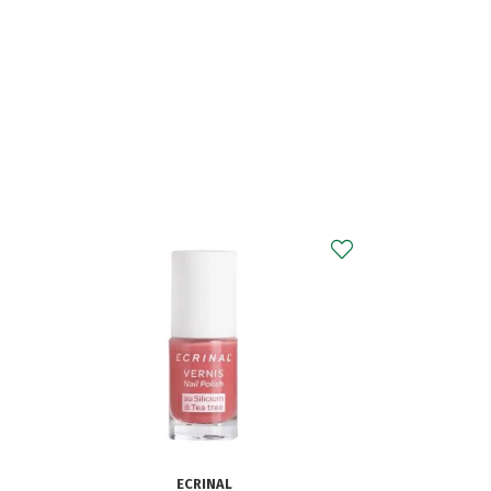
AKILEÏNE