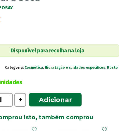
POSAY
€
Disponível para recolha na loja
Categoria:
Cosmética
,
Hidratação e cuidados específicos
,
Rosto
unidades
e
+
Adicionar
omprou isto, também comprou