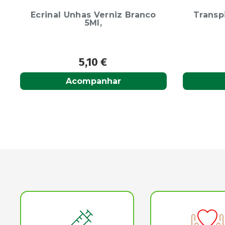
Transpirante Vaporizador Bi
Barra
Ativo 100ml
14,10
€
Adicionar