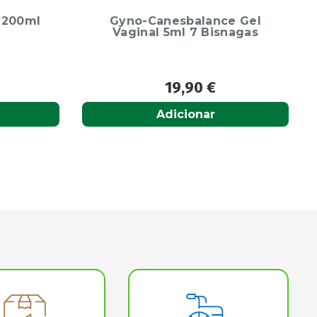
e Gel
Fenistil Emulsão Roll-On
nagas
1mg/g 8ml
11,95
€
Adicionar