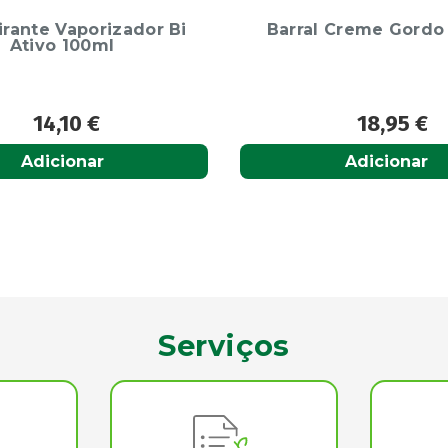
l Creme Gordo 200ml
Gyno-Canesbalanc
Vaginal 5ml 7 Bis
18,95
€
19,90
€
Adicionar
Adicionar
Serviços