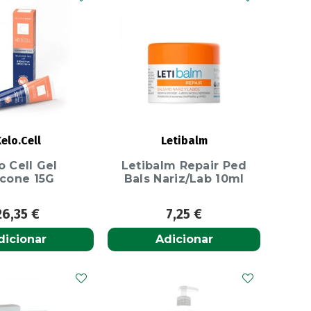
e
elo.Cell
Letibalm
o Cell Gel
Letibalm Repair Ped
icone 15G
Bals Nariz/Lab 10ml
26,35
€
7,25
€
dicionar
Adicionar