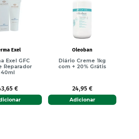
rma Exel
Oleoban
a Exel GFC
Diário Creme 1kg
 Reparador
com + 20% Grátis
40ml
43,65
€
24,95
€
dicionar
Adicionar