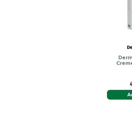
De
Derm
Creme
A