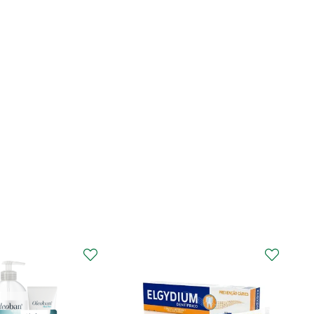
CURAPROX
Curaprox Surgical
Escova Dentes Mega