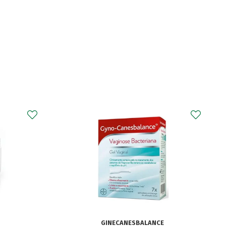
E
FENISTIL