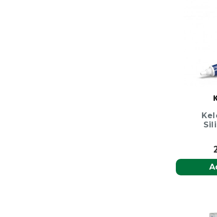
Hydraphas
HA
Ligeiro
Creme
Hidratante
40ml
|
72h
K
de
Kel
Hidratação
Sil
|
Pele
Normal
A
a
Seca