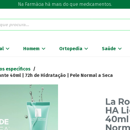
Na Farmácia há mais do que medicamentos.
al
Homem
Ortopedia
Saúde
os específicos
/
nte 40ml | 72h de Hidratação | Pele Normal a Seca
La R
HA Li
40ml 
Norm