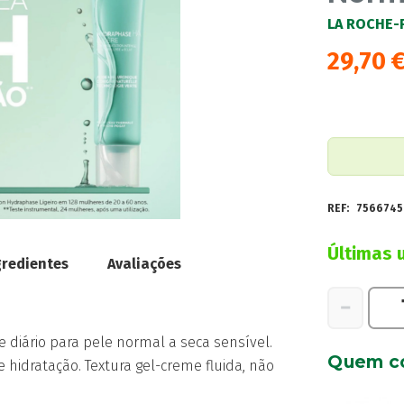
LA ROCHE-
29,70
REF:
7566745
Últimas 
gredientes
Avaliações
Quantidad
−
de
 diário para pele normal a seca sensível.
La
Quem c
 hidratação. Textura gel-creme fluida, não
Roche
Posay