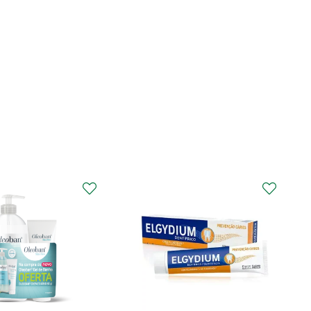
CURAPROX
Curaprox Surgical
Escova Dentes Mega
Soft