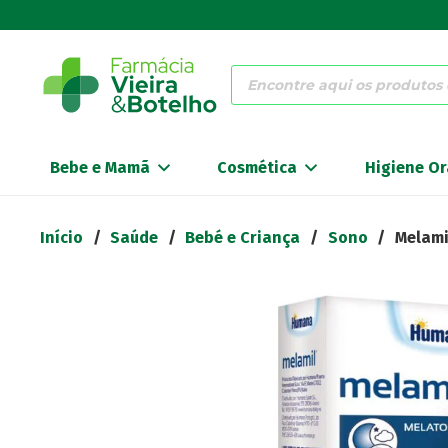
Products
search
Bebe e Mamã
Cosmética
Higiene Or
Início
/
Saúde
/
Bebé e Criança
/
Sono
/
Melami