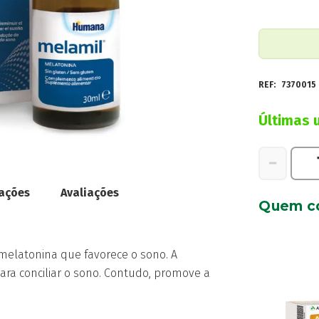
REF:
7370015
Últimas 
Quantidad
−
de
Melamil
cações
Avaliações
Quem c
Solução
Oral
30ml
elatonina que favorece o sono. A
ara conciliar o sono. Contudo, promove a