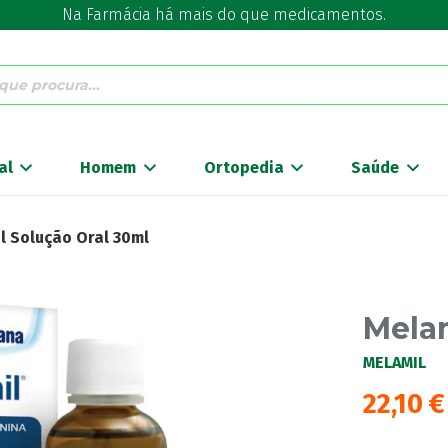
Na Farmácia há mais do que medicamentos.
al
Homem
Ortopedia
Saúde
l Solução Oral 30ml
Melam
MELAMIL
22,10
€