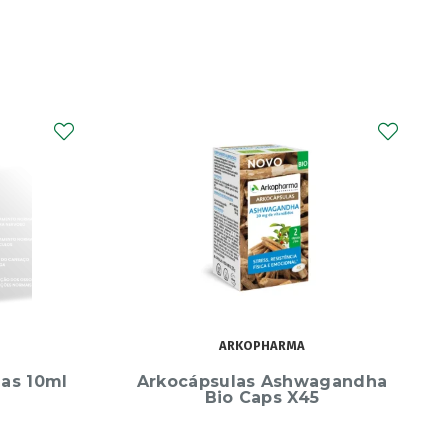
GAVIDIGEST
agandha
GaviDigest Gases e Inchaço
Cáps X30