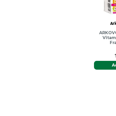
Ar
ARKOVO
Vitam
Fr
A