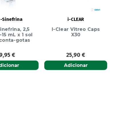
-Sinefrina
i-CLEAR
nefrina, 2,5
I-Clear Vitreo Caps
15 mL x 1 sol
X30
 conta-gotas
9,95
€
25,90
€
dicionar
Adicionar