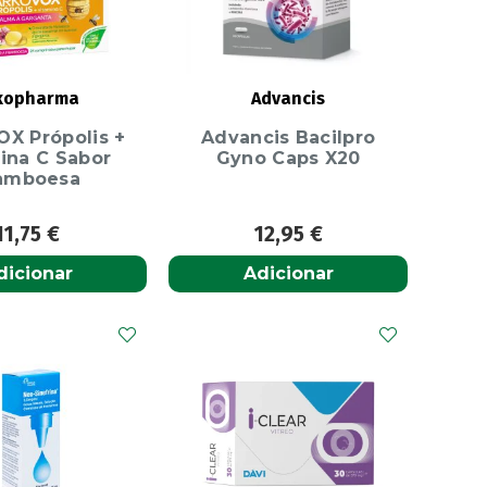
kopharma
Advancis
X Própolis +
Advancis Bacilpro
ina C Sabor
Gyno Caps X20
amboesa
11,75
€
12,95
€
dicionar
Adicionar