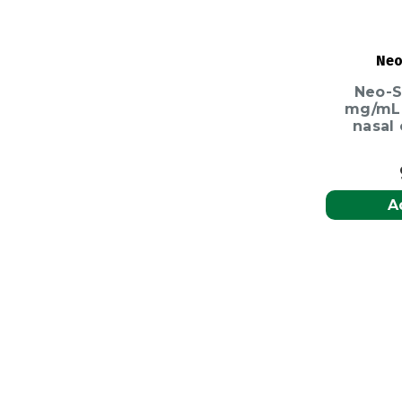
Neo
Neo-Si
mg/mL-
nasal
A