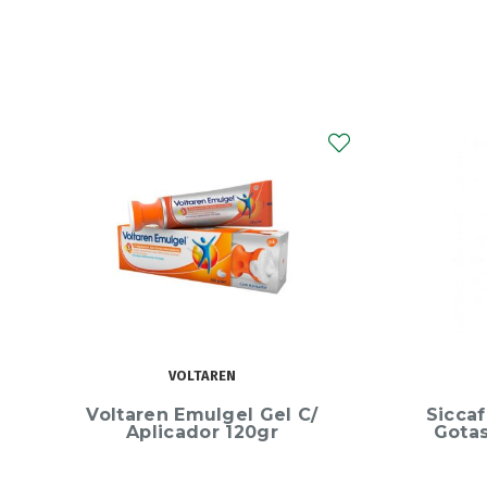
SICCAFLUID
Siccafluid 2.5 mg/g Conta-
MagneZ
Gotas 10 g Gel Oftálmico