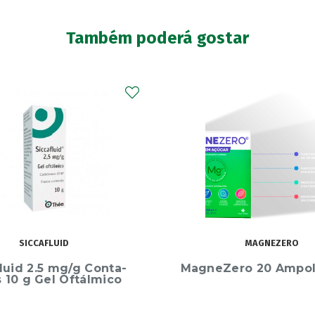
Também poderá gostar
MAGNEZERO
ARKOPHARMA
ero 20 Ampolas 10ml
Arkocápsulas Ashw
Bio Caps X45