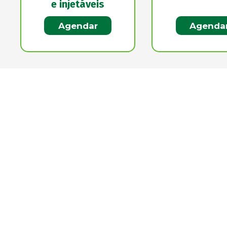
e injetáveis
Agendar
Agenda