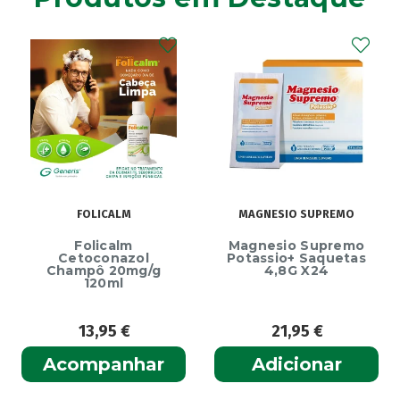
FOLICALM
MAGNESIO SUPREMO
Folicalm
Magnesio Supremo
Cetoconazol
Potassio+ Saquetas
Champô 20mg/g
4,8G X24
120ml
13,95
€
21,95
€
Acompanhar
Adicionar